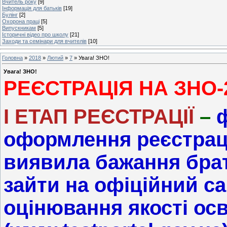
Вчитель року
[9]
Інформація для батьків
[19]
Булінг
[2]
Охорона праці
[5]
Випускникам
[5]
Історичні відео про школу
[21]
Заходи та семінари для вчителів
[10]
Головна
»
2018
»
Лютий
»
7
» Увага! ЗНО!
Увага! ЗНО!
РЕЄСТРАЦІЯ НА ЗНО-
І ЕТАП РЕЄСТРАЦІЇ
–
оформлення реєстраці
виявила бажання брат
зайти на офіційний са
оцінювання якості осв