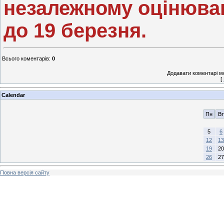
незалежному оцінюван
до 19 березня.
Всього коментарів
:
0
Додавати коментарі м
[
Calendar
Пн
Вт
5
6
12
13
19
20
26
27
Повна версія сайту