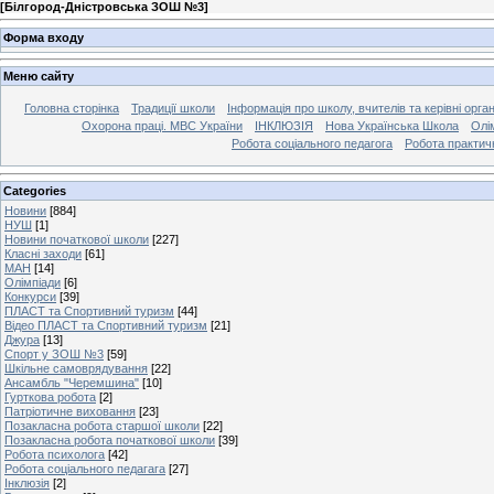
[
Білгород-Дністровська ЗОШ №3
]
Форма входу
Меню сайту
Головна сторінка
Традиції школи
Інформація про школу, вчителів та керівні орга
Охорона праці. МВС України
ІНКЛЮЗІЯ
Нова Українська Школа
Олі
Робота соціального педагога
Робота практич
Categories
Новини
[884]
НУШ
[1]
Новини початкової школи
[227]
Класні заходи
[61]
МАН
[14]
Олімпіади
[6]
Конкурси
[39]
ПЛАСТ та Спортивний туризм
[44]
Відео ПЛАСТ та Спортивний туризм
[21]
Джура
[13]
Спорт у ЗОШ №3
[59]
Шкільне самоврядування
[22]
Ансамбль "Черемшина"
[10]
Гурткова робота
[2]
Патріотичне виховання
[23]
Позакласна робота старшої школи
[22]
Позакласна робота початкової школи
[39]
Робота психолога
[42]
Робота соціального педагага
[27]
Інклюзія
[2]