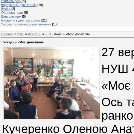
Вчитель року
[9]
Інформація для батьків
[19]
Булінг
[2]
Охорона праці
[5]
Випускникам
[5]
Історичні відео про школу
[21]
Заходи та семінари для вчителів
[10]
Головна
»
2018
»
Жовтень
»
16
» Тиждень «Моє довкілля»
Тиждень «Моє довкілля»
27 ве
НУШ 
«Моє 
Ось т
ранко
Кучеренко Оленою Анато