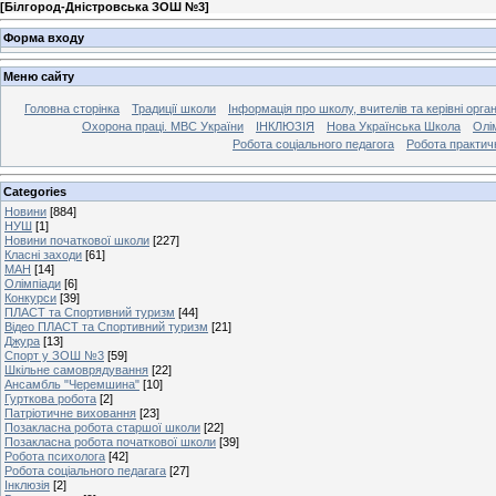
[
Білгород-Дністровська ЗОШ №3
]
Форма входу
Меню сайту
Головна сторінка
Традиції школи
Інформація про школу, вчителів та керівні орга
Охорона праці. МВС України
ІНКЛЮЗІЯ
Нова Українська Школа
Олі
Робота соціального педагога
Робота практич
Categories
Новини
[884]
НУШ
[1]
Новини початкової школи
[227]
Класні заходи
[61]
МАН
[14]
Олімпіади
[6]
Конкурси
[39]
ПЛАСТ та Спортивний туризм
[44]
Відео ПЛАСТ та Спортивний туризм
[21]
Джура
[13]
Спорт у ЗОШ №3
[59]
Шкільне самоврядування
[22]
Ансамбль "Черемшина"
[10]
Гурткова робота
[2]
Патріотичне виховання
[23]
Позакласна робота старшої школи
[22]
Позакласна робота початкової школи
[39]
Робота психолога
[42]
Робота соціального педагага
[27]
Інклюзія
[2]