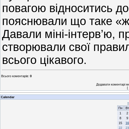
повагою відноситись до
пояснювали що таке «ж
Давали міні-інтерв’ю, п
створювали свої правил
всього цікавого.
Всього коментарів
:
0
Додавати коментарі м
[
Calendar
«
Пн
Вт
1
2
8
9
15
16
22
23