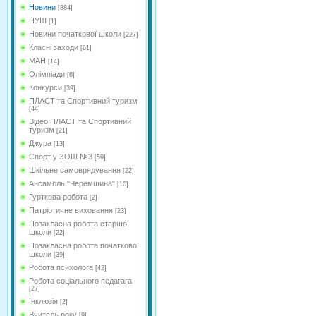
Новини
[884]
НУШ
[1]
Новини початкової школи
[227]
Класні заходи
[61]
МАН
[14]
Олімпіади
[6]
Конкурси
[39]
ПЛАСТ та Спортивний туризм
[44]
Відео ПЛАСТ та Спортивний
туризм
[21]
Джура
[13]
Спорт у ЗОШ №3
[59]
Шкільне самоврядування
[22]
Ансамбль "Черемшина"
[10]
Гурткова робота
[2]
Патріотичне виховання
[23]
Позакласна робота старшої
школи
[22]
Позакласна робота початкової
школи
[39]
Робота психолога
[42]
Робота соціального педагага
[27]
Інклюзія
[2]
Вчитель року
[9]