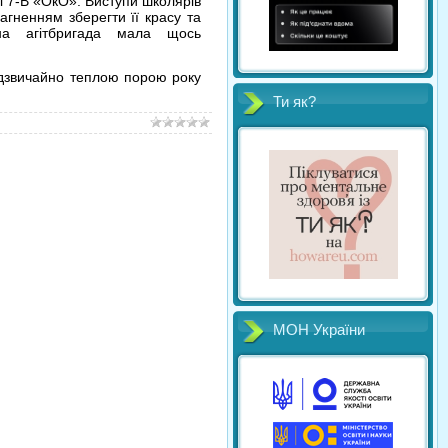
 і 7-В «ОкО». Виступи школярів
агненням зберегти її красу та
на агітбригада мала щось
адзвичайно теплою порою року
Ти як?
МОН України