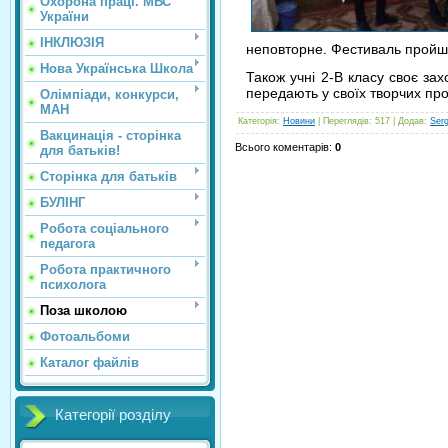
Охорона праці. МВС
України
ІНКЛЮЗІЯ
неповторне. Фестиваль пройш
Нова Українська Школа
Також учні 2-В класу своє з
передають у своїх творчих про
Олімпіади, конкурси,
МАН
Категорія
:
Новини
|
Переглядів
: 517 |
Додав
:
Ser
Вакцинація - сторінка
Всього коментарів
:
0
для батьків!
Сторінка для батьків
БУЛІНГ
Робота соціального
педагога
Робота практичного
психолога
Поза школою
Фотоальбоми
Каталог файлів
Категорії розділу