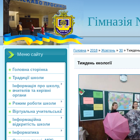
Гімназія 
Головна
»
2018
»
Жовтень
»
30
» Тиждень 
Меню сайту
Тиждень екології
Головна сторінка
Традиції школи
Інформація про школу,
вчителів та керівні
органи
Режим роботи школи
Віртуальна учительська
Інформаційна
відкритість школи
Інформатика