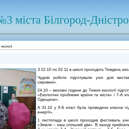
№3 міста Білгород-Дністр
екології
З 22.10 по 02.11 в школі проходить Тиждень екол
Чудові роботи підготували учні для виста
сировині».
24.10 – виховні години до Тижня екології підгот
«Екологічні проблеми країни та міста» і 7-А к
Одещини».
А 31.10
у 9-Б класі була проведена класна г
енергії».
1 листопада в школі проходив фестиваль учнів
«Земля – наш спільний дім». В заході прийняли