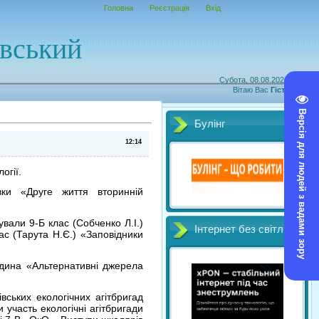
Головна
Реєстрація
Вхід
овський
Субота, 08.08.2026, 19:37
Вітаю Вас
Гість
|
RSS
Версія для людей з вадами зору
Булінг
12:14
огії.
вки «Друге життя вторинній
ували 9-Б клас (Собченко Л.І.)
Інтернет без світл
лас (Тарута Н.Є.) «Заповідники
одина «Альтернативні джерела
ських екологічних агітбригад
 участь екологічні агітбригади