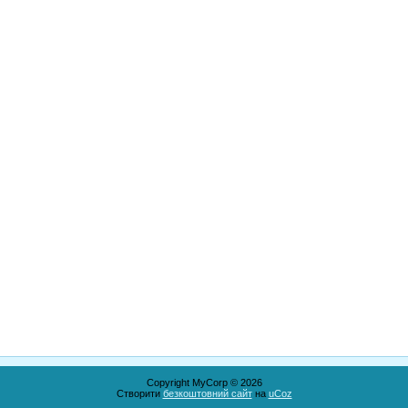
Copyright MyCorp © 2026
Створити
безкоштовний сайт
на
uCoz