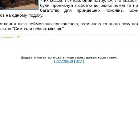
7-их класів: 7-А-«Зелений патруль», 7-Б «Екос»
були проникнуті любов’ю до рідної землі та пр
багатство для прийдешніх поколінь.
Кож
ов на одному подиху.
ахоплення цією неймовірно прекрасною, затишною та цього року н
ектах "Символи осінніх місяців".
g
|
Рейтинг
:
0.0
/
0
Додавати коментарі можуть лише зареєстровані користувачі.
[
Реєстрація
|
Вхід
]