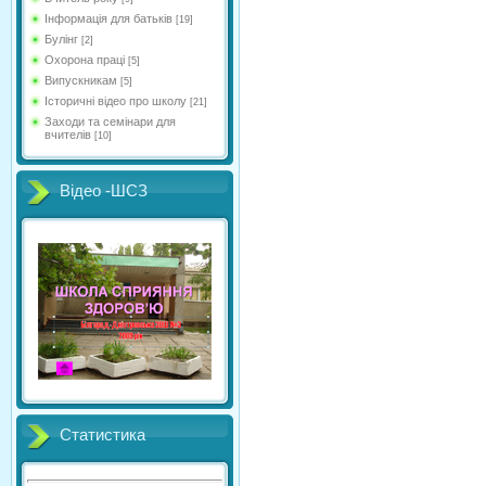
Інформація для батьків
[19]
Булінг
[2]
Охорона праці
[5]
Випускникам
[5]
Історичні відео про школу
[21]
Заходи та семінари для
вчителів
[10]
Відео -ШСЗ
Статистика