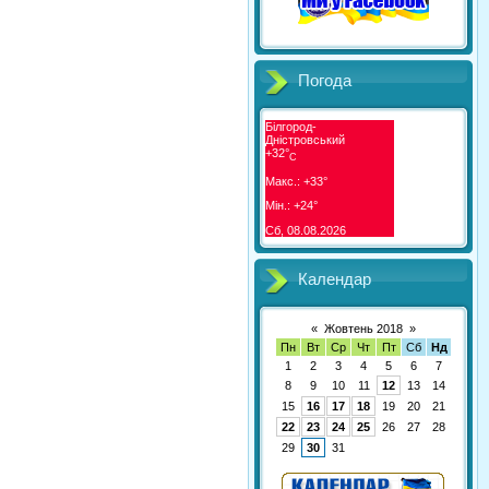
Погода
Білгород-
Дністровський
+
32°
C
Макс.:
+
33°
Мін.:
+
24°
Сб, 08.08.2026
Календар
«
Жовтень 2018
»
Пн
Вт
Ср
Чт
Пт
Сб
Нд
1
2
3
4
5
6
7
8
9
10
11
12
13
14
15
16
17
18
19
20
21
22
23
24
25
26
27
28
29
30
31