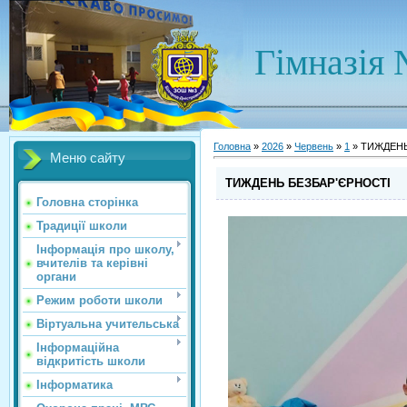
Гімназія 
Головна
»
2026
»
Червень
»
1
» ТИЖДЕНЬ
Меню сайту
ТИЖДЕНЬ БЕЗБАР'ЄРНОСТІ
Головна сторінка
Традиції школи
Інформація про школу,
вчителів та керівні
органи
Режим роботи школи
Віртуальна учительська
Інформаційна
відкритість школи
Інформатика