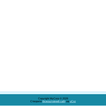
Copyright MyCorp © 2026
Створити
безкоштовний сайт
на
uCoz