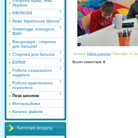
Охорона праці. МВС
України
ІНКЛЮЗІЯ
Нова Українська Школа
Олімпіади, конкурси,
МАН
Вакцинація - сторінка
для батьків!
Сторінка для батьків
Категорія
:
Робота психолога
|
Переглядів
: 22 |
До
Всього коментарів
:
0
БУЛІНГ
Робота соціального
педагога
Робота практичного
психолога
Поза школою
Фотоальбоми
Каталог файлів
Категорії розділу