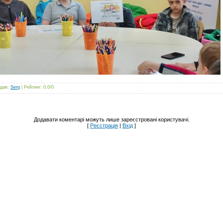
дав
:
Serg
|
Рейтинг
:
0.0
/
0
Додавати коментарі можуть лише зареєстровані користувачі.
[
Реєстрація
|
Вхід
]