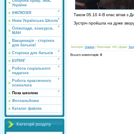
Охорона праці. МВС
України
ІНКЛЮЗІЯ
Також 05.10 4-В клас вітав з 
Нова Українська Школа
Зустріч пройшла на дуже звору
Олімпіади, конкурси,
МАН
Вакцинація - сторінка
для батьків!
Категорія
:
Новини
|
Переглядів
: 450 |
Додав
:
Ser
Сторінка для батьків
Всього коментарів
:
0
БУЛІНГ
Робота соціального
педагога
Робота практичного
психолога
Поза школою
Фотоальбоми
Каталог файлів
Категорії розділу