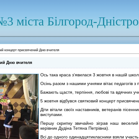
№3 міста Білгород-Дністр
ий концерт присвячений Дню вчителя
ний Дню вчителя
Ось така краса з‘явилася 3 жовтня в нашій школі
Осінь разом з нашими учнями вітає педагогів з
Бажають щастя, терпіння, любові та вдячних учн
5 жовтня відбувся святковий концерт присвячен
Діти вітали своїх наставників, ветеранів пісе
виступами.
Першу скрипку звичайно зіграв наш веселий
керівник Дудіна Тетяна Петрівна).
Всі до одного одинадцятикласники взяли участь 