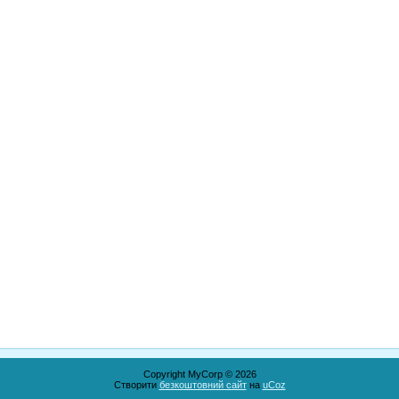
Copyright MyCorp © 2026
Створити
безкоштовний сайт
на
uCoz