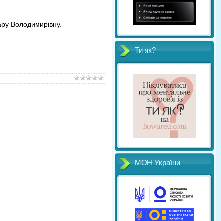
мару Володимирівну.
Ти як?
МОН України