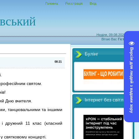
Головна
Реєстрація
Вхід
овський
Неділя, 09.08.2026, 14:52
Вітаю Вас
Гість
|
RSS
Версія для людей з вадами зору
Булінг
08:21
.
 професійним святом.
ів!
Інтернет без світл
ий Дню вчителя.
нними, танцювальними та іншими
 і дружний 11 клас (класний
у святковому концерті.