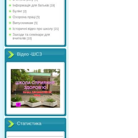
Інформація для батьків
[19]
Булінг
[2]
Охорона праці
[5]
Випускникам
[5]
Історичні відео про школу
[21]
Заходи та семінари для
вчителів
[10]
Відео -ШСЗ
Статистика