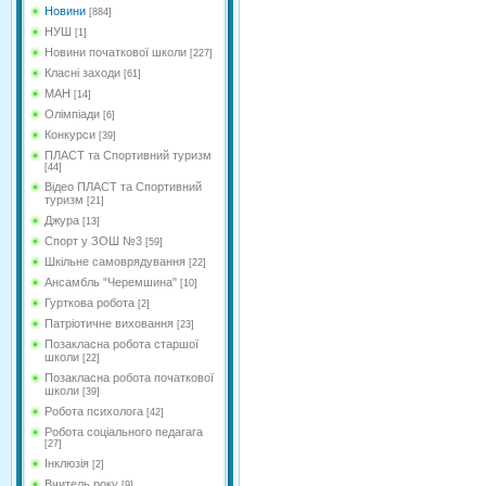
Новини
[884]
НУШ
[1]
Новини початкової школи
[227]
Класні заходи
[61]
МАН
[14]
Олімпіади
[6]
Конкурси
[39]
ПЛАСТ та Спортивний туризм
[44]
Відео ПЛАСТ та Спортивний
туризм
[21]
Джура
[13]
Спорт у ЗОШ №3
[59]
Шкільне самоврядування
[22]
Ансамбль "Черемшина"
[10]
Гурткова робота
[2]
Патріотичне виховання
[23]
Позакласна робота старшої
школи
[22]
Позакласна робота початкової
школи
[39]
Робота психолога
[42]
Робота соціального педагага
[27]
Інклюзія
[2]
Вчитель року
[9]