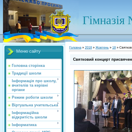
Гімназія 
Головна
»
2018
»
Жовтень
»
18
» Святков
Меню сайту
Святковий концерт присвяче
Головна сторінка
Традиції школи
Інформація про школу,
вчителів та керівні
органи
Режим роботи школи
Віртуальна учительська
Інформаційна
відкритість школи
Інформатика