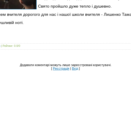
Свято пройшло дуже тепло і душевно.
Днем вчителя дорогого для нас і нашої школи вчителя - Лишенко Та
шливій ноті.
g
|
Рейтинг
:
0.0
/
0
Додавати коментарі можуть лише зареєстровані користувачі.
[
Реєстрація
|
Вхід
]