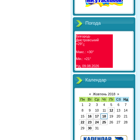
Погода
Білгород-
Дністровський
+
29°
C
Макс.:
+
30°
Мін.:
+
21°
Нд, 09.08.2026
Календар
«
Жовтень 2018
»
Пн
Вт
Ср
Чт
Пт
Сб
Нд
1
2
3
4
5
6
7
8
9
10
11
12
13
14
15
16
17
18
19
20
21
22
23
24
25
26
27
28
29
30
31