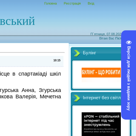
Головна
Реєстрація
Вхід
овський
П`ятниця, 07.08.2026, 06:06
Вітаю Вас
Гість
|
RSS
Версія для людей з вадами зору
Булінг
10:15
сце в спартакіаді шкіл
гурська Анна, Згурська
якова Валерія,
Мечетна
Інтернет без світл