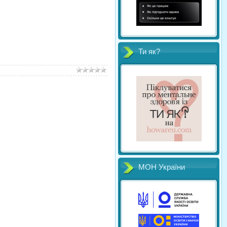
Ти як?
МОН України