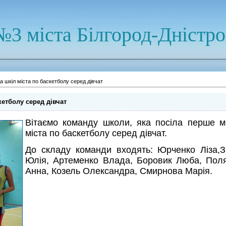
№3 міста Білгород-Дністр
а шкіл міста по баскетболу серед дівчат
кетболу серед дівчат
Вітаємо команду школи, яка посіла перше мі
міста по баскетболу серед дівчат.
До складу команди входять: Юрченко Ліза,З
Юлія, Артеменко Влада, Боровик Люба, Пол
Анна, Козель Олександра, Смирнова Марія.