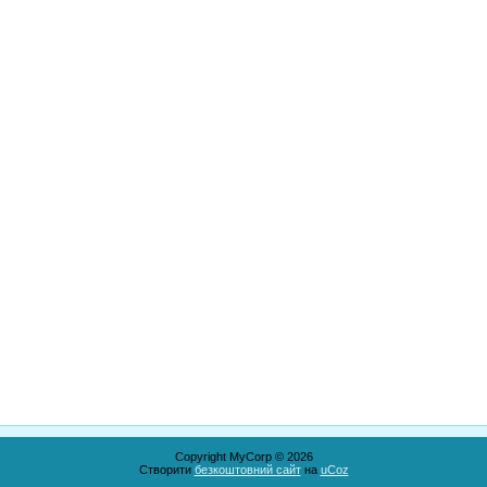
Copyright MyCorp © 2026
Створити
безкоштовний сайт
на
uCoz