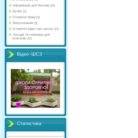
Інформація для батьків
[19]
Булінг
[2]
Охорона праці
[5]
Випускникам
[5]
Історичні відео про школу
[21]
Заходи та семінари для
вчителів
[10]
Відео -ШСЗ
Статистика