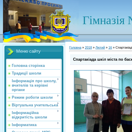
Гімназія 
Головна
»
2018
»
Лютий
»
16
» Спартакіад
Меню сайту
Спартакіада шкіл міста по бас
Головна сторінка
Традиції школи
Інформація про школу,
вчителів та керівні
органи
Режим роботи школи
Віртуальна учительська
Інформаційна
відкритість школи
Інформатика