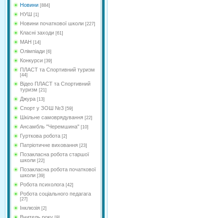
Новини
[884]
НУШ
[1]
Новини початкової школи
[227]
Класні заходи
[61]
МАН
[14]
Олімпіади
[6]
Конкурси
[39]
ПЛАСТ та Спортивний туризм
[44]
Відео ПЛАСТ та Спортивний
туризм
[21]
Джура
[13]
Спорт у ЗОШ №3
[59]
Шкільне самоврядування
[22]
Ансамбль "Черемшина"
[10]
Гурткова робота
[2]
Патріотичне виховання
[23]
Позакласна робота старшої
школи
[22]
Позакласна робота початкової
школи
[39]
Робота психолога
[42]
Робота соціального педагага
[27]
Інклюзія
[2]
Вчитель року
[9]