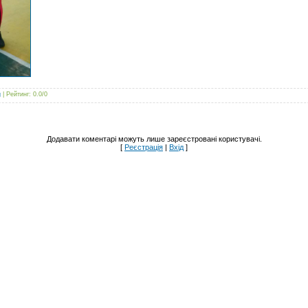
g
|
Рейтинг
:
0.0
/
0
Додавати коментарі можуть лише зареєстровані користувачі.
[
Реєстрація
|
Вхід
]