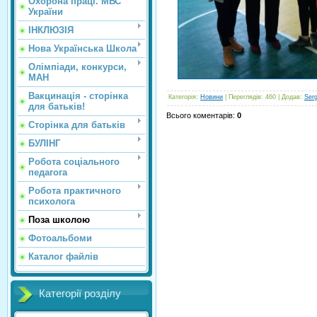
Охорона праці. МВС
України
ІНКЛЮЗІЯ
Нова Українська Школа
Олімпіади, конкурси,
МАН
Вакцинація - сторінка
Категорія
:
Новини
|
Переглядів
: 460 |
Додав
:
Ser
для батьків!
Всього коментарів
:
0
Сторінка для батьків
БУЛІНГ
Робота соціального
педагога
Робота практичного
психолога
Поза школою
Фотоальбоми
Каталог файлів
Категорії розділу