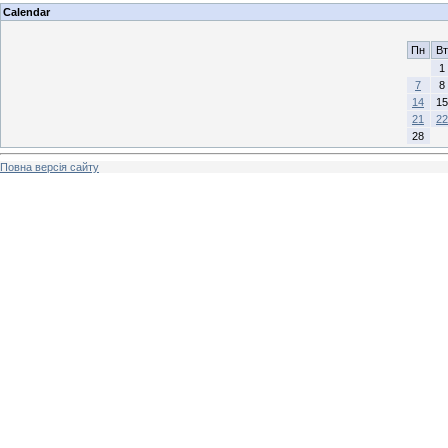
Calendar
Пн
Вт
1
7
8
14
15
21
22
28
Повна версія сайту