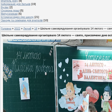
Вчитель року
[9]
Інформація для батьків
[19]
Булінг
[2]
Охорона праці
[5]
Випускникам
[5]
Історичні відео про школу
[21]
Заходи та семінари для вчителів
[10]
Головна
»
2022
»
Лютий
»
18
» Шкільне самоврядування організувало 14 лютого — свят
Шкільне самоврядування організувало 14 лютого — свято, присвячене дню всі