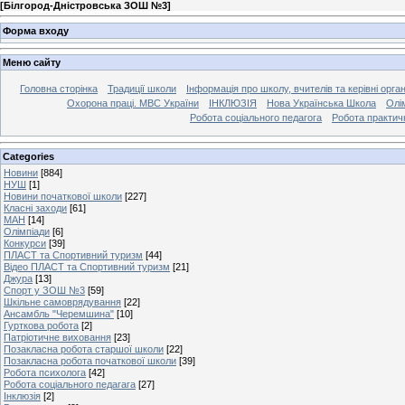
[
Білгород-Дністровська ЗОШ №3
]
Форма входу
Меню сайту
Головна сторінка
Традиції школи
Інформація про школу, вчителів та керівні орга
Охорона праці. МВС України
ІНКЛЮЗІЯ
Нова Українська Школа
Олі
Робота соціального педагога
Робота практич
Categories
Новини
[884]
НУШ
[1]
Новини початкової школи
[227]
Класні заходи
[61]
МАН
[14]
Олімпіади
[6]
Конкурси
[39]
ПЛАСТ та Спортивний туризм
[44]
Відео ПЛАСТ та Спортивний туризм
[21]
Джура
[13]
Спорт у ЗОШ №3
[59]
Шкільне самоврядування
[22]
Ансамбль "Черемшина"
[10]
Гурткова робота
[2]
Патріотичне виховання
[23]
Позакласна робота старшої школи
[22]
Позакласна робота початкової школи
[39]
Робота психолога
[42]
Робота соціального педагага
[27]
Інклюзія
[2]