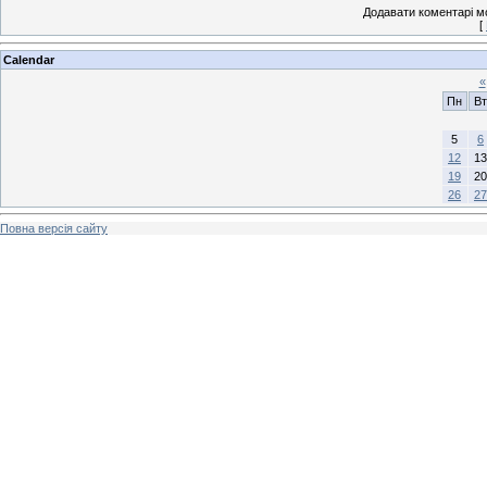
Додавати коментарі м
[
Calendar
«
Пн
Вт
5
6
12
13
19
20
26
27
Повна версія сайту