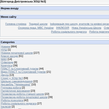
[
Білгород-Дністровська ЗОШ №3
]
Форма входу
Меню сайту
Головна сторінка
Традиції школи
Інформація про школу, вчителів та керівні орга
Охорона праці. МВС України
ІНКЛЮЗІЯ
Нова Українська Школа
Олі
Робота соціального педагога
Робота практич
Categories
Новини
[884]
НУШ
[1]
Новини початкової школи
[227]
Класні заходи
[61]
МАН
[14]
Олімпіади
[6]
Конкурси
[39]
ПЛАСТ та Спортивний туризм
[44]
Відео ПЛАСТ та Спортивний туризм
[21]
Джура
[13]
Спорт у ЗОШ №3
[59]
Шкільне самоврядування
[22]
Ансамбль "Черемшина"
[10]
Гурткова робота
[2]
Патріотичне виховання
[23]
Позакласна робота старшої школи
[22]
Позакласна робота початкової школи
[39]
Робота психолога
[42]
Робота соціального педагага
[27]
Інклюзія
[2]