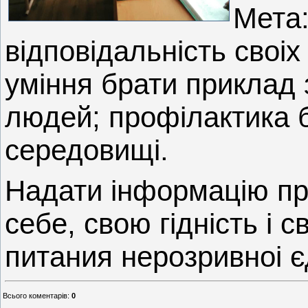
Мета:
вiдповiдальнiсть своiх 
умiння брати приклад 
людей; профiлактика б
середовищi.
Надати iнформацiю пр
себе, свою гiднiсть i с
питания нерозривноi єд
Всього коментарів
:
0