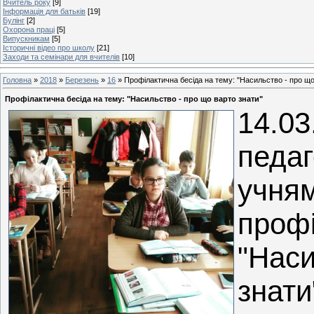
Вчитель року
[9]
Інформація для батьків
[19]
Булінг
[2]
Охорона праці
[5]
Випускникам
[5]
Історичні відео про школу
[21]
Заходи та семінари для вчителів
[10]
Головна
»
2018
»
Березень
»
16
» Профiлактична бесiда на тему: "Насильство - про що
Профiлактична бесiда на тему: "Насильство - про що варто знати"
14.03
педаг
учням
профi
"Наси
знати