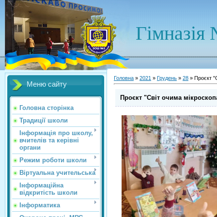
Гімназія 
Головна
»
2021
»
Грудень
»
28
» Проєкт "
Меню сайту
Проєкт "Світ очима мікроскоп
Головна сторінка
Традиції школи
Інформація про школу,
вчителів та керівні
органи
Режим роботи школи
Віртуальна учительська
Інформаційна
відкритість школи
Інформатика