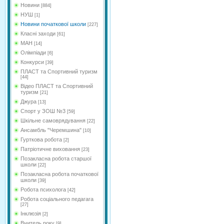
Новини
[884]
НУШ
[1]
Новини початкової школи
[227]
Класні заходи
[61]
МАН
[14]
Олімпіади
[6]
Конкурси
[39]
ПЛАСТ та Спортивний туризм
[44]
Відео ПЛАСТ та Спортивний
туризм
[21]
Джура
[13]
Спорт у ЗОШ №3
[59]
Шкільне самоврядування
[22]
Ансамбль "Черемшина"
[10]
Гурткова робота
[2]
Патріотичне виховання
[23]
Позакласна робота старшої
школи
[22]
Позакласна робота початкової
школи
[39]
Робота психолога
[42]
Робота соціального педагага
[27]
Інклюзія
[2]
Вчитель року
[9]