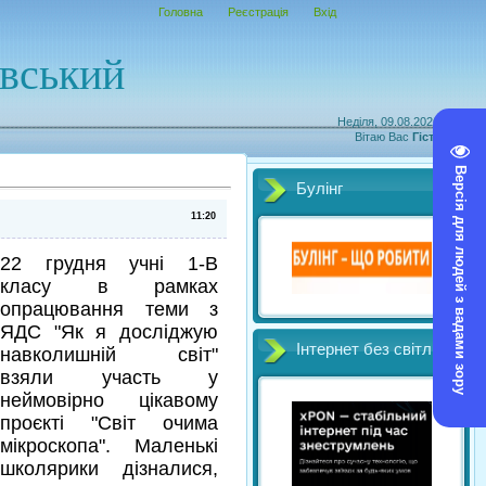
Головна
Реєстрація
Вхід
овський
Неділя, 09.08.2026, 15:55
Вітаю Вас
Гість
|
RSS
Версія для людей з вадами зору
Булінг
11:20
22 грудня учні 1-В
класу в рамках
опрацювання теми з
ЯДС "Як я досліджую
Інтернет без світл
навколишній світ"
взяли участь у
неймовірно цікавому
проєкті "Світ очима
мікроскопа". Маленькі
школярики дізналися,