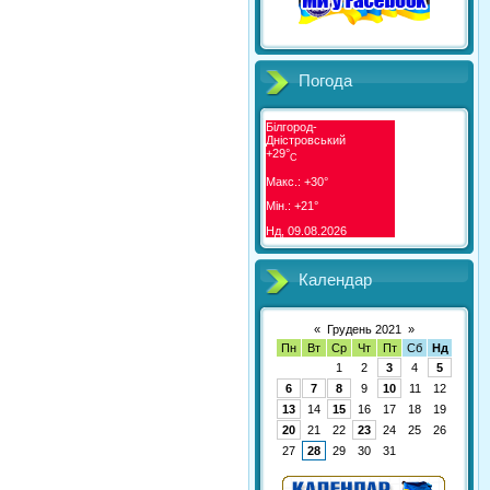
Погода
Білгород-
Дністровський
+
29°
C
Макс.:
+
30°
Мін.:
+
21°
Нд, 09.08.2026
Календар
«
Грудень 2021
»
Пн
Вт
Ср
Чт
Пт
Сб
Нд
1
2
3
4
5
6
7
8
9
10
11
12
13
14
15
16
17
18
19
20
21
22
23
24
25
26
27
28
29
30
31