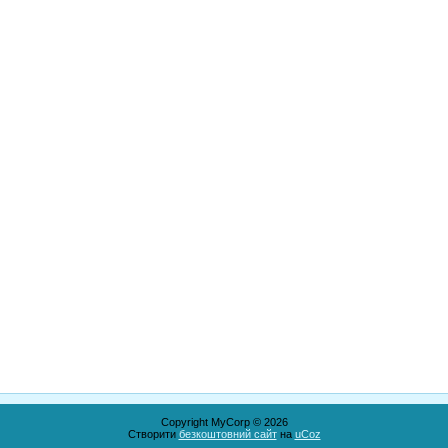
Copyright MyCorp © 2026
Створити
безкоштовний сайт
на
uCoz