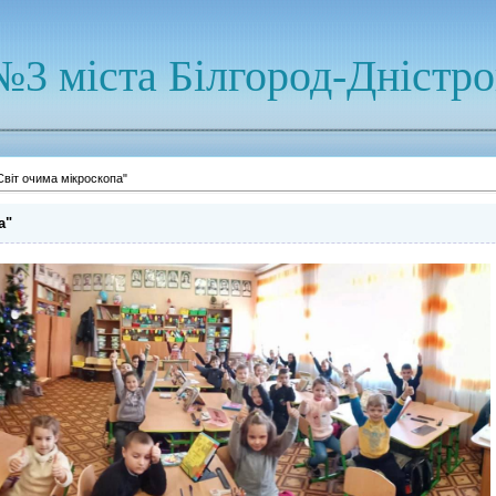
№3 міста Білгород-Дністр
Світ очима мікроскопа"
а"