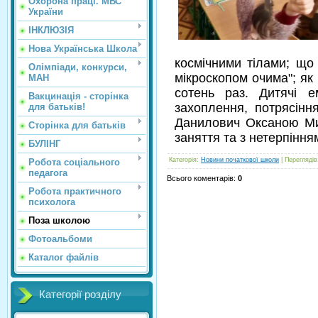
Охорона праці. МВС
України
ІНКЛЮЗІЯ
Нова Українська Школа
космічними тілами; що 
Олімпіади, конкурси,
мікроскопом очима"; як 
МАН
сотень раз. Дитячі е
Вакцинація - сторінка
захоплення, потрясінн
для батьків!
Данилович Оксаною Мих
Сторінка для батьків
заняття та з нетерпінн
БУЛІНГ
Категорія
:
Новини початкової школи
|
Переглядів
Робота соціального
педагога
Всього коментарів
:
0
Робота практичного
психолога
Поза школою
Фотоальбоми
Каталог файлів
Категорії розділу