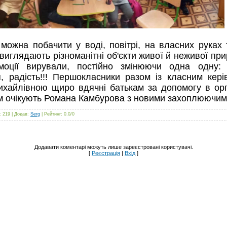
можна побачити у воді, повітрі, на власних руках 
виглядають різноманітні об'єкти живої й неживої при
моції вирували, постійно змінюючи одна одну: 
я, радість!!! Першокласники разом із класним кер
айлівною щиро вдячні батькам за допомогу в орган
ям очікують Романа Камбурова з новими захоплюючим
: 219 |
Додав
:
Serg
|
Рейтинг
:
0.0
/
0
Додавати коментарі можуть лише зареєстровані користувачі.
[
Реєстрація
|
Вхід
]