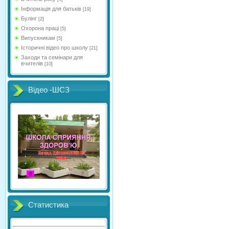
Інформація для батьків
[19]
Булінг
[2]
Охорона праці
[5]
Випускникам
[5]
Історичні відео про школу
[21]
Заходи та семінари для
вчителів
[10]
Відео -ШСЗ
Статистика