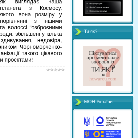
як виглядає наша
планета з Космосу,
якого вона розміру у
порівнянні з іншими
та волоссі "озброєними
Ти як?
роди, збільшені у кілька
здивування, недовіра,
івником Чорноморченко-
ізації такого цікавого
и проєктами!
МОН України