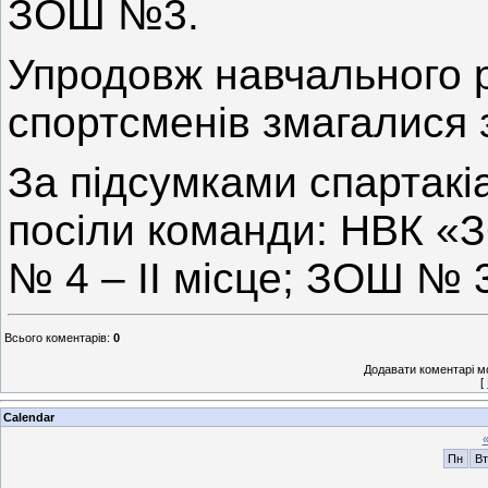
ЗОШ №3.
Упродовж навчального р
спортсменів змагалися 
За підсумками спартакі
посіли команди: НВК «З
№ 4 – ІІ місце; ЗОШ № 3
Всього коментарів
:
0
Додавати коментарі м
[
Calendar
Пн
Вт