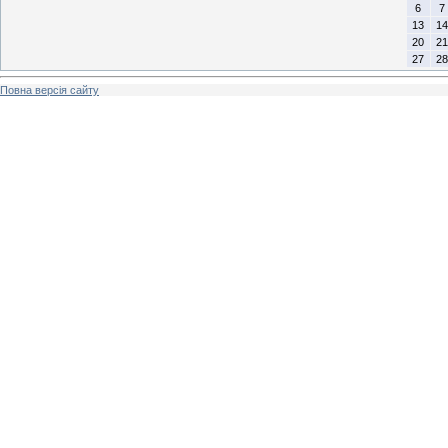
6
7
13
14
20
21
27
28
Повна версія сайту