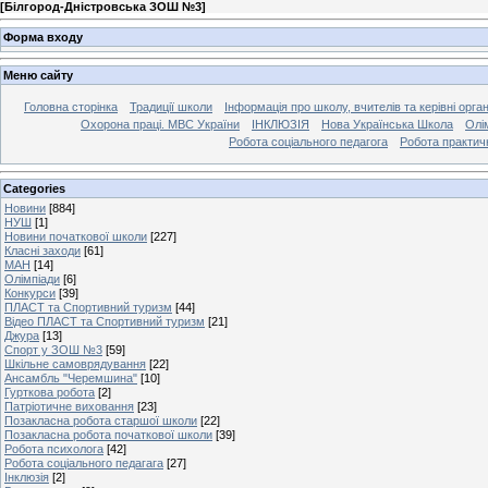
[
Білгород-Дністровська ЗОШ №3
]
Форма входу
Меню сайту
Головна сторінка
Традиції школи
Інформація про школу, вчителів та керівні орга
Охорона праці. МВС України
ІНКЛЮЗІЯ
Нова Українська Школа
Олі
Робота соціального педагога
Робота практич
Categories
Новини
[884]
НУШ
[1]
Новини початкової школи
[227]
Класні заходи
[61]
МАН
[14]
Олімпіади
[6]
Конкурси
[39]
ПЛАСТ та Спортивний туризм
[44]
Відео ПЛАСТ та Спортивний туризм
[21]
Джура
[13]
Спорт у ЗОШ №3
[59]
Шкільне самоврядування
[22]
Ансамбль "Черемшина"
[10]
Гурткова робота
[2]
Патріотичне виховання
[23]
Позакласна робота старшої школи
[22]
Позакласна робота початкової школи
[39]
Робота психолога
[42]
Робота соціального педагага
[27]
Інклюзія
[2]