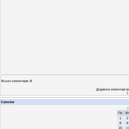
Всього коментарів
:
0
Додавати коментарі м
[
Calendar
«
Пн
Вт
1
2
8
9
15
16