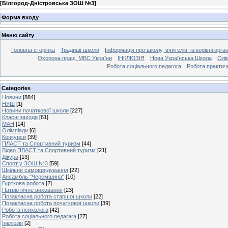
[
Білгород-Дністровська ЗОШ №3
]
Форма входу
Меню сайту
Головна сторінка
Традиції школи
Інформація про школу, вчителів та керівні орга
Охорона праці. МВС України
ІНКЛЮЗІЯ
Нова Українська Школа
Олі
Робота соціального педагога
Робота практич
Categories
Новини
[884]
НУШ
[1]
Новини початкової школи
[227]
Класні заходи
[61]
МАН
[14]
Олімпіади
[6]
Конкурси
[39]
ПЛАСТ та Спортивний туризм
[44]
Відео ПЛАСТ та Спортивний туризм
[21]
Джура
[13]
Спорт у ЗОШ №3
[59]
Шкільне самоврядування
[22]
Ансамбль "Черемшина"
[10]
Гурткова робота
[2]
Патріотичне виховання
[23]
Позакласна робота старшої школи
[22]
Позакласна робота початкової школи
[39]
Робота психолога
[42]
Робота соціального педагага
[27]
Інклюзія
[2]