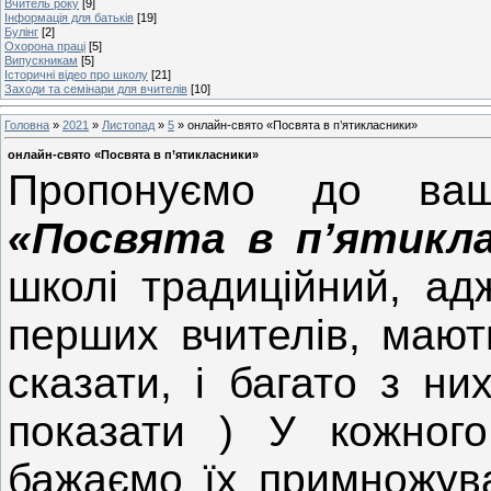
Вчитель року
[9]
Інформація для батьків
[19]
Булінг
[2]
Охорона праці
[5]
Випускникам
[5]
Історичні відео про школу
[21]
Заходи та семінари для вчителів
[10]
Головна
»
2021
»
Листопад
»
5
» онлайн-свято «Посвята в п’ятикласники»
онлайн-свято «Посвята в п’ятикласники»
Пропонуємо до ва
«Посвята в п’ятикла
школі традиційний, ад
перших вчителів, мают
сказати, і багато з н
показати ) У кожного
бажаємо їх примножува