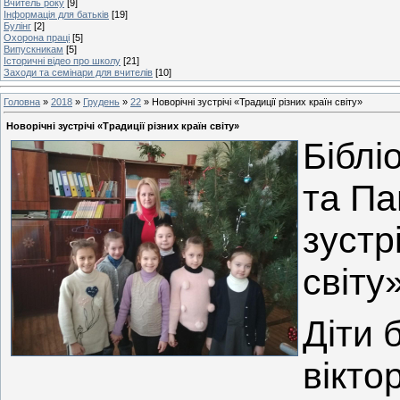
Вчитель року
[9]
Інформація для батьків
[19]
Булінг
[2]
Охорона праці
[5]
Випускникам
[5]
Історичні відео про школу
[21]
Заходи та семінари для вчителів
[10]
Головна
»
2018
»
Грудень
»
22
» Новорічні зустрічі «Традиції різних країн світу»
Новорічні зустрічі «Традиції різних країн світу»
Біблі
та Па
зустр
світу
Діти 
вікто