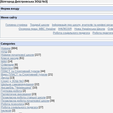
[
Білгород-Дністровська ЗОШ №3
]
Форма входу
Меню сайту
Головна сторінка
Традиції школи
Інформація про школу, вчителів та керівні орга
Охорона праці. МВС України
ІНКЛЮЗІЯ
Нова Українська Школа
Олі
Робота соціального педагога
Робота практич
Categories
Новини
[884]
НУШ
[1]
Новини початкової школи
[227]
Класні заходи
[61]
МАН
[14]
Олімпіади
[6]
Конкурси
[39]
ПЛАСТ та Спортивний туризм
[44]
Відео ПЛАСТ та Спортивний туризм
[21]
Джура
[13]
Спорт у ЗОШ №3
[59]
Шкільне самоврядування
[22]
Ансамбль "Черемшина"
[10]
Гурткова робота
[2]
Патріотичне виховання
[23]
Позакласна робота старшої школи
[22]
Позакласна робота початкової школи
[39]
Робота психолога
[42]
Робота соціального педагага
[27]
Інклюзія
[2]