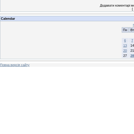
Додавати коментарі м
[
Calendar
Пн
Вт
6
7
13
14
20
21
27
28
Повна версія сайту