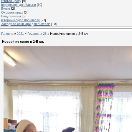
Вчитель року
[9]
Інформація для батьків
[19]
Булінг
[2]
Охорона праці
[5]
Випускникам
[5]
Історичні відео про школу
[21]
Заходи та семінари для вчителів
[10]
Головна
»
2021
»
Грудень
»
28
» Новорічне свято в 2-Б кл.
Новорічне свято в 2-Б кл.