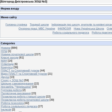
[
Білгород-Дністровська ЗОШ №3
]
Форма входу
Меню сайту
Головна сторінка
Традиції школи
Інформація про школу, вчителів та керівні орга
Охорона праці. МВС України
ІНКЛЮЗІЯ
Нова Українська Школа
Олі
Робота соціального педагога
Робота практич
Categories
Новини
[884]
НУШ
[1]
Новини початкової школи
[227]
Класні заходи
[61]
МАН
[14]
Олімпіади
[6]
Конкурси
[39]
ПЛАСТ та Спортивний туризм
[44]
Відео ПЛАСТ та Спортивний туризм
[21]
Джура
[13]
Спорт у ЗОШ №3
[59]
Шкільне самоврядування
[22]
Ансамбль "Черемшина"
[10]
Гурткова робота
[2]
Патріотичне виховання
[23]
Позакласна робота старшої школи
[22]
Позакласна робота початкової школи
[39]
Робота психолога
[42]
Робота соціального педагага
[27]
Інклюзія
[2]