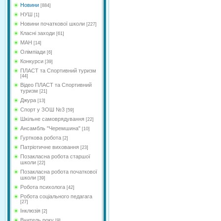
Новини
[884]
НУШ
[1]
Новини початкової школи
[227]
Класні заходи
[61]
МАН
[14]
Олімпіади
[6]
Конкурси
[39]
ПЛАСТ та Спортивний туризм
[44]
Відео ПЛАСТ та Спортивний
туризм
[21]
Джура
[13]
Спорт у ЗОШ №3
[59]
Шкільне самоврядування
[22]
Ансамбль "Черемшина"
[10]
Гурткова робота
[2]
Патріотичне виховання
[23]
Позакласна робота старшої
школи
[22]
Позакласна робота початкової
школи
[39]
Робота психолога
[42]
Робота соціального педагага
[27]
Інклюзія
[2]
Вчитель року
[9]