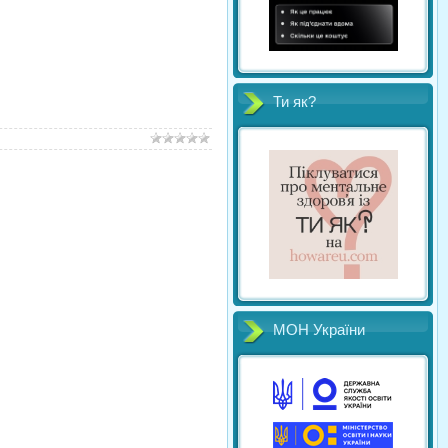
Ти як?
МОН України