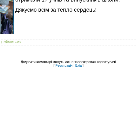
Дякуємо всім за тепло сердець!
g
|
Рейтинг
:
0.0
/
0
Додавати коментарі можуть лише зареєстровані користувачі.
[
Реєстрація
|
Вхід
]