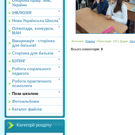
Охорона праці. МВС
України
ІНКЛЮЗІЯ
Нова Українська Школа
Олімпіади, конкурси,
МАН
Вакцинація - сторінка
Категорія
:
Новини
|
Переглядів
: 419 |
Додав
:
Ser
для батьків!
Всього коментарів
:
0
Сторінка для батьків
БУЛІНГ
Робота соціального
педагога
Робота практичного
психолога
Поза школою
Фотоальбоми
Каталог файлів
Категорії розділу