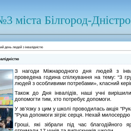
№3 міста Білгород-Дністр
ий день людей з інвалідністю
валідністю
З нагоди Міжнародного дня людей з інва
проведена година спілкування на тему: “3 г
людей з особливими потребами», класний керів
Також до Дня інвалідів, наші учні вирішил
допомогти тим, хто потребує допомоги.
У зв’язку з цим у школі проводилась акція "Ру
"Рука допомоги зігріє серця. Нехай милосердю 
Гроші, які зібрали під час благодійного 
отримали 17 учнів та випускників школи.