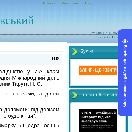
Головна
Реєстрація
Вхід
овський
П`ятниця, 07.08.2026, 21:23
Вітаю Вас
Гість
|
RSS
Версія для людей з вадами зору
Булінг
14:15
лідністю у 7-А класі
рудня Міжнародний день
ник Тарута Н. Є.
и не словами, а ділом
Інтернет без світл
ка допомоги" під девізом
не буде кінця".
ярмарку «Щедра осінь»