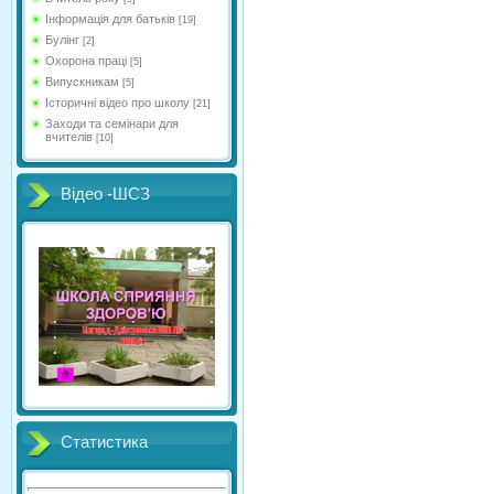
Інформація для батьків
[19]
Булінг
[2]
Охорона праці
[5]
Випускникам
[5]
Історичні відео про школу
[21]
Заходи та семінари для
вчителів
[10]
Відео -ШСЗ
Статистика