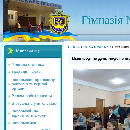
Гімназія 
Головна
»
2018
»
Грудень
»
7
» Міжнародн
Меню сайту
Міжнародний день людей з ін
Головна сторінка
Традиції школи
Інформація про школу,
вчителів та керівні
органи
Режим роботи школи
Віртуальна учительська
Інформаційна
відкритість школи
Інформатика