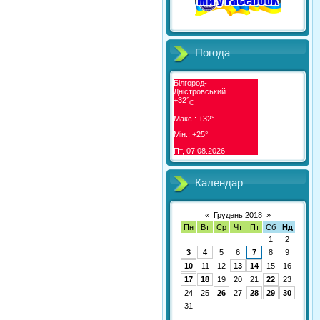
Погода
Білгород-
Дністровський
+
32°
C
Макс.:
+
32°
Мін.:
+
25°
Пт, 07.08.2026
Календар
«
Грудень 2018
»
Пн
Вт
Ср
Чт
Пт
Сб
Нд
1
2
3
4
5
6
7
8
9
10
11
12
13
14
15
16
17
18
19
20
21
22
23
24
25
26
27
28
29
30
31