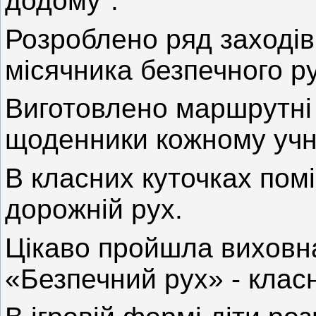
додому".
Розроблено ряд заході
місячника безпечного рух
Виготовлено маршрутні 
щоденники кожному учн
В класних куточках пом
дорожній рух.
Цікаво пройшла виховна
«Безпечний рух» - класн