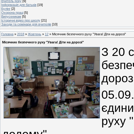
Вчитель року
[9]
Інформація для батьків
[19]
Булінг
[2]
Охорона праці
[5]
Випускникам
[5]
Історичні відео про школу
[21]
Заходи та семінари для вчителів
[10]
Головна
»
2018
»
Жовтень
»
12
» Місячник безпечного руху "Увага! Діти на дорозі"
Місячник безпечного руху "Увага! Діти на дорозі"
З 20 
безпе
дорозі
05.09
єдини
руху 