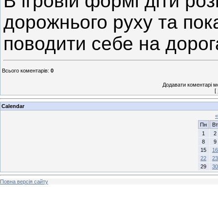
В ігровій формі діти ро
дорожнього руху та пока
поводити себе на дорог
Всього коментарів
:
0
Додавати коментарі м
[
Calendar
«
Пн
Вт
1
2
8
9
15
16
22
23
29
30
Повна версія сайту