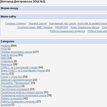
[
Білгород-Дністровська ЗОШ №3
]
Форма входу
Меню сайту
Головна сторінка
Традиції школи
Інформація про школу, вчителів та керівні орга
Охорона праці. МВС України
ІНКЛЮЗІЯ
Нова Українська Школа
Олі
Робота соціального педагога
Робота практич
Categories
Новини
[884]
НУШ
[1]
Новини початкової школи
[227]
Класні заходи
[61]
МАН
[14]
Олімпіади
[6]
Конкурси
[39]
ПЛАСТ та Спортивний туризм
[44]
Відео ПЛАСТ та Спортивний туризм
[21]
Джура
[13]
Спорт у ЗОШ №3
[59]
Шкільне самоврядування
[22]
Ансамбль "Черемшина"
[10]
Гурткова робота
[2]
Патріотичне виховання
[23]
Позакласна робота старшої школи
[22]
Позакласна робота початкової школи
[39]
Робота психолога
[42]
Робота соціального педагага
[27]
Інклюзія
[2]