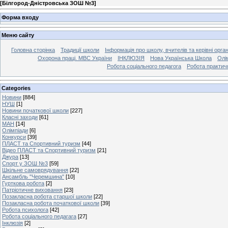
[
Білгород-Дністровська ЗОШ №3
]
Форма входу
Меню сайту
Головна сторінка
Традиції школи
Інформація про школу, вчителів та керівні орга
Охорона праці. МВС України
ІНКЛЮЗІЯ
Нова Українська Школа
Олі
Робота соціального педагога
Робота практич
Categories
Новини
[884]
НУШ
[1]
Новини початкової школи
[227]
Класні заходи
[61]
МАН
[14]
Олімпіади
[6]
Конкурси
[39]
ПЛАСТ та Спортивний туризм
[44]
Відео ПЛАСТ та Спортивний туризм
[21]
Джура
[13]
Спорт у ЗОШ №3
[59]
Шкільне самоврядування
[22]
Ансамбль "Черемшина"
[10]
Гурткова робота
[2]
Патріотичне виховання
[23]
Позакласна робота старшої школи
[22]
Позакласна робота початкової школи
[39]
Робота психолога
[42]
Робота соціального педагага
[27]
Інклюзія
[2]