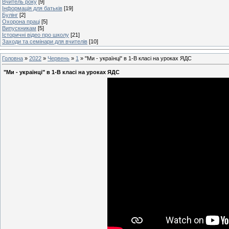
Вчитель року
[9]
Інформація для батьків
[19]
Булінг
[2]
Охорона праці
[5]
Випускникам
[5]
Історичні відео про школу
[21]
Заходи та семінари для вчителів
[10]
Головна
»
2022
»
Червень
»
1
» "Ми - українці" в 1-В класі на уроках ЯДС
"Ми - українці" в 1-В класі на уроках ЯДС