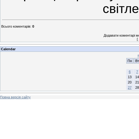
світл
Всього коментарів
:
0
Додавати коментарі м
[
Calendar
Пн
Вт
6
7
13
14
20
21
27
28
Повна версія сайту