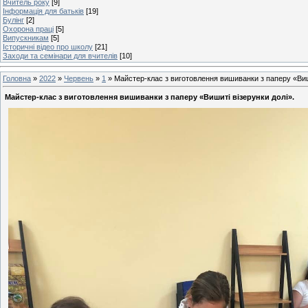
Вчитель року
[9]
Інформація для батьків
[19]
Булінг
[2]
Охорона праці
[5]
Випускникам
[5]
Історичні відео про школу
[21]
Заходи та семінари для вчителів
[10]
Головна
»
2022
»
Червень
»
1
» Майстер-клас з виготовлення вишиванки з паперу «Виши
Майстер-клас з виготовлення вишиванки з паперу «Вишиті візерунки долі».