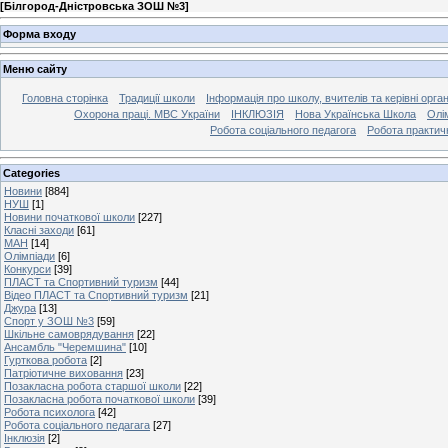
[
Білгород-Дністровська ЗОШ №3
]
Форма входу
Меню сайту
Головна сторінка
Традиції школи
Інформація про школу, вчителів та керівні орга
Охорона праці. МВС України
ІНКЛЮЗІЯ
Нова Українська Школа
Олі
Робота соціального педагога
Робота практич
Categories
Новини
[884]
НУШ
[1]
Новини початкової школи
[227]
Класні заходи
[61]
МАН
[14]
Олімпіади
[6]
Конкурси
[39]
ПЛАСТ та Спортивний туризм
[44]
Відео ПЛАСТ та Спортивний туризм
[21]
Джура
[13]
Спорт у ЗОШ №3
[59]
Шкільне самоврядування
[22]
Ансамбль "Черемшина"
[10]
Гурткова робота
[2]
Патріотичне виховання
[23]
Позакласна робота старшої школи
[22]
Позакласна робота початкової школи
[39]
Робота психолога
[42]
Робота соціального педагага
[27]
Інклюзія
[2]