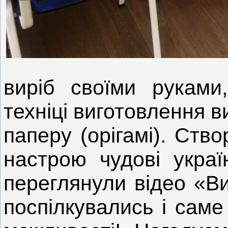
виріб своїми руками
техніці виготовлення в
паперу (орігамі). Ств
настрою чудові україн
переглянули відео «Ви
поспілкувались і саме