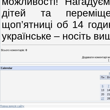
можливості! Нагадує
дітей та переміще
щоп’ятниці об 14 годи
українське – носіть ви
Всього коментарів
:
0
Додавати коментарі м
[
Calendar
Пн
Вт
6
7
13
14
20
21
27
28
Повна версія сайту