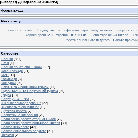
[
Білгород-Дністровська ЗОШ №3
]
Форма входу
Меню сайту
Головна сторінка
Традиції школи
Інформація про школу, вчителів та керівні орга
Охорона праці. МВС України
ІНКЛЮЗІЯ
Нова Українська Школа
Олі
Робота соціального педагога
Робота практич
Categories
Новини
[884]
НУШ
[1]
Новини початкової школи
[227]
Класні заходи
[61]
МАН
[14]
Олімпіади
[6]
Конкурси
[39]
ПЛАСТ та Спортивний туризм
[44]
Відео ПЛАСТ та Спортивний туризм
[21]
Джура
[13]
Спорт у ЗОШ №3
[59]
Шкільне самоврядування
[22]
Ансамбль "Черемшина"
[10]
Гурткова робота
[2]
Патріотичне виховання
[23]
Позакласна робота старшої школи
[22]
Позакласна робота початкової школи
[39]
Робота психолога
[42]
Робота соціального педагага
[27]
Інклюзія
[2]