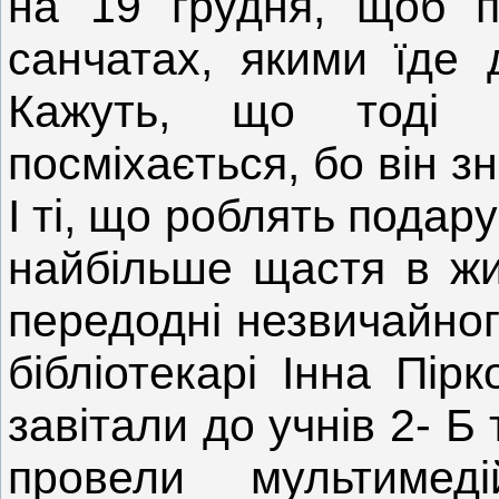
на 19 грудня, щоб по
санчатах, якими їде 
Кажуть, що тоді 
посміхається, бо він зн
І ті, що роблять подарун
найбільше щастя в жи
передодні незвичайног
бібліотекарі Інна Пір
завітали до учнів 2- 
провели мультиме