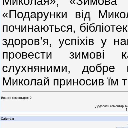
Миколая», «Зимова 
«Подарунки від Микол
починаються, бібліоте
здоров’я, успіхів у н
провести зимові к
слухняними, добре 
Миколай приносив їм т
Всього коментарів
:
0
Додавати коментарі м
[
Calendar