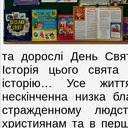
та дорослі День Свя
Історія цього свята
історію… Усе жит
нескінченна низка бла
стражденному людст
християнам та в першу