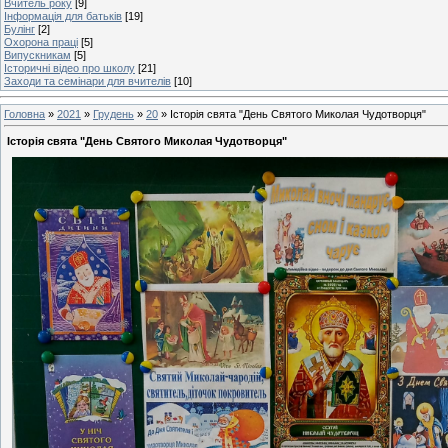
Вчитель року
[9]
Інформація для батьків
[19]
Булінг
[2]
Охорона праці
[5]
Випускникам
[5]
Історичні відео про школу
[21]
Заходи та семінари для вчителів
[10]
Головна
»
2021
»
Грудень
»
20
» Історія свята "День Святого Миколая Чудотворця"
Історія свята "День Святого Миколая Чудотворця"