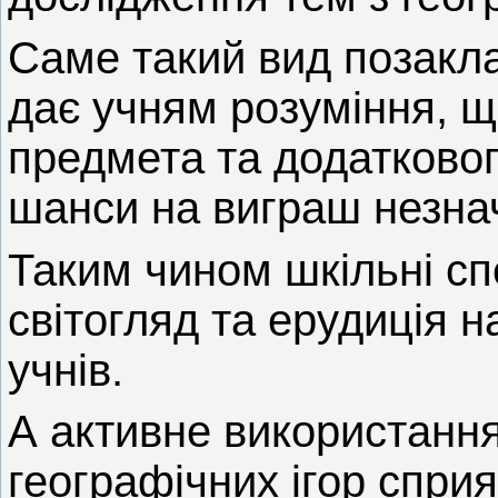
Саме такий вид позакла
дає учням розуміння, щ
предмета та додатково
шанси на виграш незнач
Таким чином шкільні сп
світогляд та ерудиція н
учнів.
А активне використання
географічних ігор спри