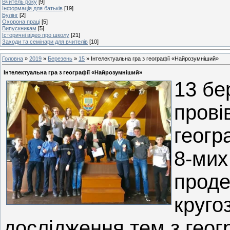
Вчитель року
[9]
Інформація для батьків
[19]
Булінг
[2]
Охорона праці
[5]
Випускникам
[5]
Історичні відео про школу
[21]
Заходи та семінари для вчителів
[10]
Головна
»
2019
»
Березень
»
15
» Інтелектуальна гра з географії «Найрозумніший»
Інтелектуальна гра з географії «Найрозумніший»
13 бе
прові
геогр
8-мих 
проде
круго
дослідження тем з геогра