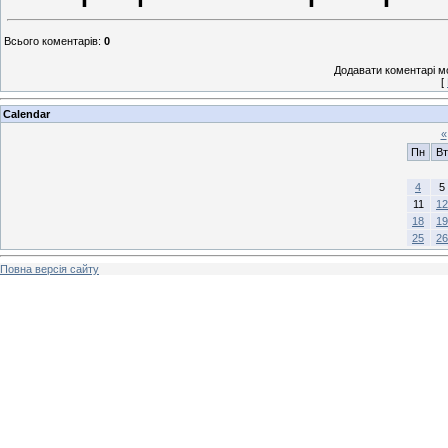
Всього коментарів
:
0
Додавати коментарі м
[
Calendar
«
Пн
Вт
4
5
11
12
18
19
25
26
Повна версія сайту