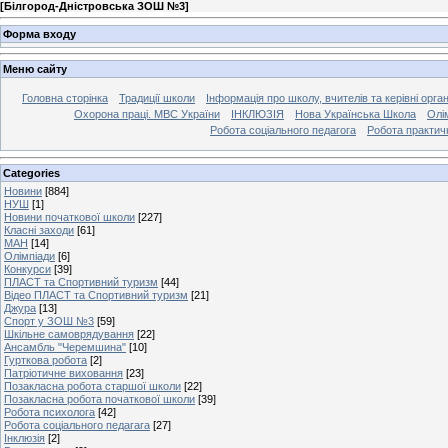
[
Білгород-Дністровська ЗОШ №3
]
Форма входу
Меню сайту
Головна сторінка
Традиції школи
Інформація про школу, вчителів та керівні орга
Охорона праці. МВС України
ІНКЛЮЗІЯ
Нова Українська Школа
Олі
Робота соціального педагога
Робота практич
Categories
Новини
[884]
НУШ
[1]
Новини початкової школи
[227]
Класні заходи
[61]
МАН
[14]
Олімпіади
[6]
Конкурси
[39]
ПЛАСТ та Спортивний туризм
[44]
Відео ПЛАСТ та Спортивний туризм
[21]
Джура
[13]
Спорт у ЗОШ №3
[59]
Шкільне самоврядування
[22]
Ансамбль "Черемшина"
[10]
Гурткова робота
[2]
Патріотичне виховання
[23]
Позакласна робота старшої школи
[22]
Позакласна робота початкової школи
[39]
Робота психолога
[42]
Робота соціального педагага
[27]
Інклюзія
[2]