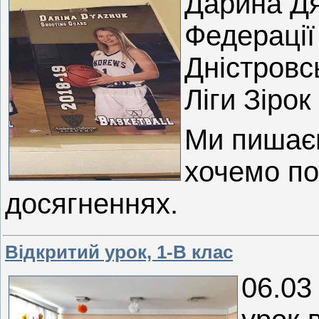
Дарина Дя
Федерації
Дністровс
Ліги Зіро
Ми пишаєм
хочемо поб
досягненнях.
Відкритий урок, 1-В клас
06.03