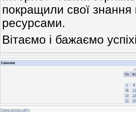
покращили свої знання в
ресурсами.
Вітаємо і бажаємо успіхі
Calendar
«
Пн
Вт
4
5
11
12
18
19
25
26
Повна версія сайту