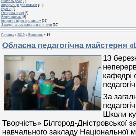
Вчитель року
[9]
Інформація для батьків
[19]
Булінг
[2]
Охорона праці
[5]
Випускникам
[5]
Історичні відео про школу
[21]
Заходи та семінари для вчителів
[10]
Головна
»
2019
»
Березень
»
14
Обласна педагогічна майстерня 
13 берез
неперерв
кафедрі 
педагогі
За загал
педагогі
Школи ку
Творчість» Білгород-Дністровської за
навчального закладу Національної м