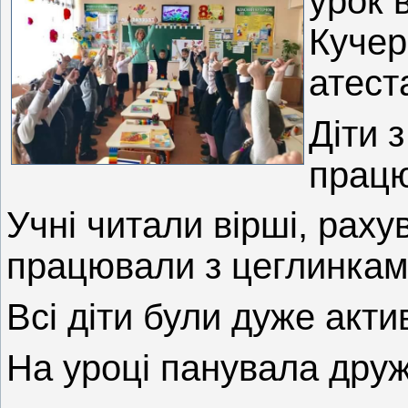
урок 
Кучер
атеста
Діти 
працю
Учні читали вірші, раху
працювали з цеглинкам
Всі діти були дуже актив
На уроці панувала дру