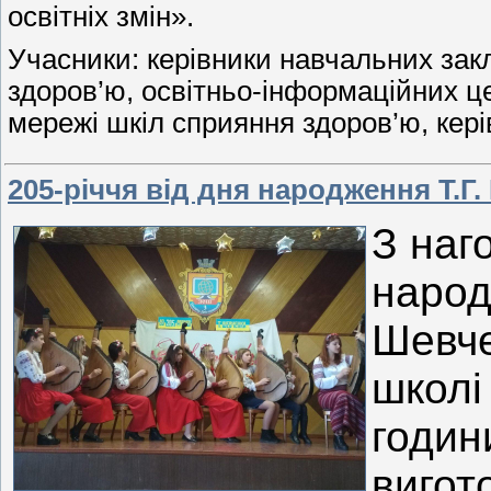
освітніх змін».
Учасники: керівники навчальних зак
здоров’ю, освітньо-інформаційних це
мережі шкіл сприяння здоров’ю, кер
205-річчя від дня народження Т.Г
З наг
народ
Шевче
школі
години
вигот