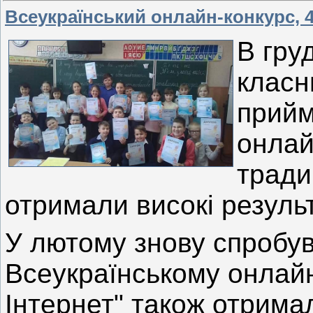
Всеукраїнський онлайн-конкурс, 4
В груд
класн
прийм
онлай
тради
отримали високі резуль
У лютому знову спробува
Всеукраїнському онлайн
Інтернет" також отримал