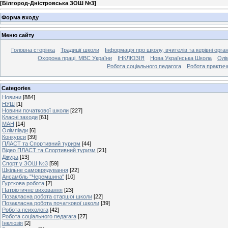
[
Білгород-Дністровська ЗОШ №3
]
Форма входу
Меню сайту
Головна сторінка
Традиції школи
Інформація про школу, вчителів та керівні орга
Охорона праці. МВС України
ІНКЛЮЗІЯ
Нова Українська Школа
Олі
Робота соціального педагога
Робота практич
Categories
Новини
[884]
НУШ
[1]
Новини початкової школи
[227]
Класні заходи
[61]
МАН
[14]
Олімпіади
[6]
Конкурси
[39]
ПЛАСТ та Спортивний туризм
[44]
Відео ПЛАСТ та Спортивний туризм
[21]
Джура
[13]
Спорт у ЗОШ №3
[59]
Шкільне самоврядування
[22]
Ансамбль "Черемшина"
[10]
Гурткова робота
[2]
Патріотичне виховання
[23]
Позакласна робота старшої школи
[22]
Позакласна робота початкової школи
[39]
Робота психолога
[42]
Робота соціального педагага
[27]
Інклюзія
[2]