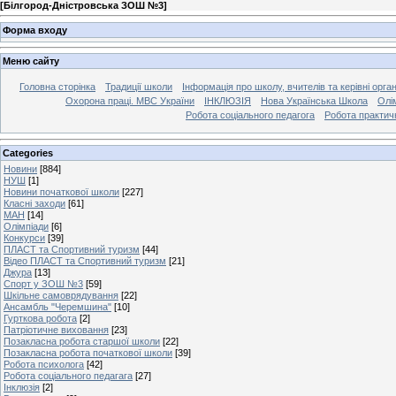
[
Білгород-Дністровська ЗОШ №3
]
Форма входу
Меню сайту
Головна сторінка
Традиції школи
Інформація про школу, вчителів та керівні орга
Охорона праці. МВС України
ІНКЛЮЗІЯ
Нова Українська Школа
Олі
Робота соціального педагога
Робота практич
Categories
Новини
[884]
НУШ
[1]
Новини початкової школи
[227]
Класні заходи
[61]
МАН
[14]
Олімпіади
[6]
Конкурси
[39]
ПЛАСТ та Спортивний туризм
[44]
Відео ПЛАСТ та Спортивний туризм
[21]
Джура
[13]
Спорт у ЗОШ №3
[59]
Шкільне самоврядування
[22]
Ансамбль "Черемшина"
[10]
Гурткова робота
[2]
Патріотичне виховання
[23]
Позакласна робота старшої школи
[22]
Позакласна робота початкової школи
[39]
Робота психолога
[42]
Робота соціального педагага
[27]
Інклюзія
[2]