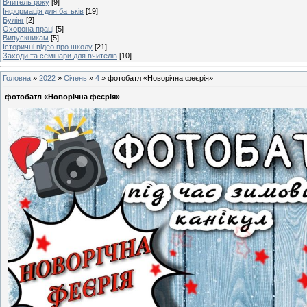
Вчитель року
[9]
Інформація для батьків
[19]
Булінг
[2]
Охорона праці
[5]
Випускникам
[5]
Історичні відео про школу
[21]
Заходи та семінари для вчителів
[10]
Головна
»
2022
»
Січень
»
4
» фотобатл «Новорічна феєрія»
фотобатл «Новорічна феєрія»