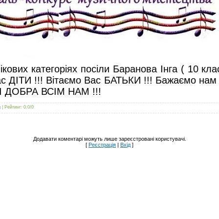
ікових категоріях посіли Баранова Інга ( 10 кл
ас ДІТИ !!! Вітаємо Вас БАТЬКИ !!! Бажаємо нам 
 І ДОБРА ВСІМ НАМ !!!
g
|
Рейтинг
:
0.0
/
0
Додавати коментарі можуть лише зареєстровані користувачі.
[
Реєстрація
|
Вхід
]