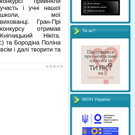
конкурсі прийняли
участь і учні нашої
школи, мої
вихованці. Гран-Прі
конкурсу отримав
Ти як?
Кнігницький Нікіта.
ас) та Бородіна Поліна
всім і далі творити та
МОН України