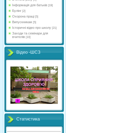
Інформація для батьків
[19]
Булінг
[2]
Охорона праці
[5]
Випускникам
[5]
Історичні відео про школу
[21]
Заходи та семінари для
вчителів
[10]
Відео -ШСЗ
Статистика