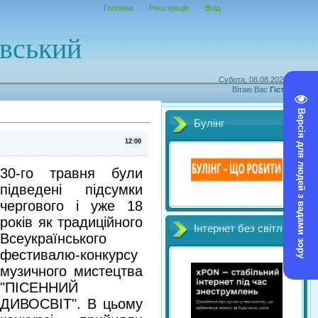
Головна
Реєстрація
Вхід
овський
Субота, 08.08.2026, 03:32
Вітаю Вас
Гість
|
RSS
Версія для людей з вадами зору
Булінг
12:00
30-го травня були
підведені підсумки
чергового і уже 18
років як традиційного
Інтернет без світл
Всеукраїнського
фестивалю-конкурсу
музичного мистецтва
"ПІСЕННИЙ
ДИВОСВІТ". В цьому