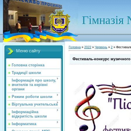
Гімназія 
Головна
»
2022
»
Червень
»
2
» Фестивал
Меню сайту
Фестиваль-конкурс музичног
Головна сторінка
Традиції школи
Інформація про школу,
вчителів та керівні
органи
Режим роботи школи
Віртуальна учительська
Інформаційна
відкритість школи
Інформатика