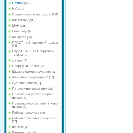
Новини
[884]
НУШ
[1]
Новини початкової школи
[227]
Класні заходи
[61]
МАН
[14]
Олімпіади
[6]
Конкурси
[39]
ПЛАСТ та Спортивний туризм
[44]
Відео ПЛАСТ та Спортивний
туризм
[21]
Джура
[13]
Спорт у ЗОШ №3
[59]
Шкільне самоврядування
[22]
Ансамбль "Черемшина"
[10]
Гурткова робота
[2]
Патріотичне виховання
[23]
Позакласна робота старшої
школи
[22]
Позакласна робота початкової
школи
[39]
Робота психолога
[42]
Робота соціального педагага
[27]
Інклюзія
[2]
Вчитель року
[9]