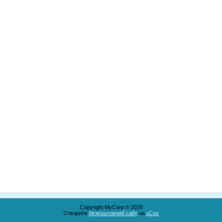
Copyright MyCorp © 2026
Створити
безкоштовний сайт
на
uCoz