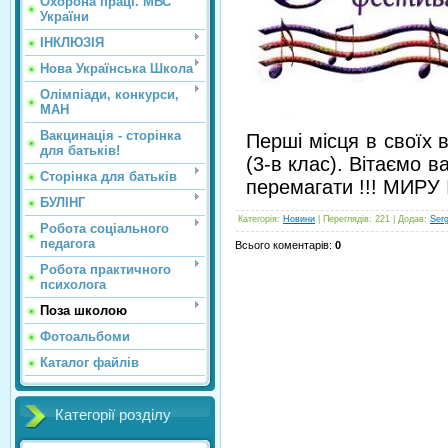
Охорона праці. МВС
України
ІНКЛЮЗІЯ
Нова Українська Школа
Олімпіади, конкурси,
МАН
Вакцинація - сторінка
Перші місця в своїх в
для батьків!
(3-в клас). Вітаємо в
Сторінка для батьків
перемагати !!! МИРУ
БУЛІНГ
Категорія
:
Новини
|
Переглядів
: 221 |
Додав
:
Ser
Робота соціального
педагога
Всього коментарів
:
0
Робота практичного
психолога
Поза школою
Фотоальбоми
Каталог файлів
Категорії розділу