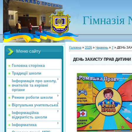
Гімназія 
Головна
»
2026
»
Червень
»
7
» ДЕНЬ ЗА
Меню сайту
ДЕНЬ ЗАХИСТУ ПРАВ ДИТИНИ
Головна сторінка
Традиції школи
Інформація про школу,
вчителів та керівні
органи
Режим роботи школи
Віртуальна учительська
Інформаційна
відкритість школи
Інформатика