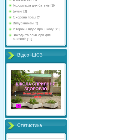
Інформація для батьків
[19]
Булінг
[2]
Охорона праці
[5]
Випускникам
[5]
Історичні відео про школу
[21]
Заходи та семінари для
вчителів
[10]
Відео -ШСЗ
Статистика