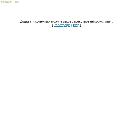
|
Рейтинг
:
0.0
/
0
Додавати коментарі можуть лише зареєстровані користувачі.
[
Реєстрація
|
Вхід
]