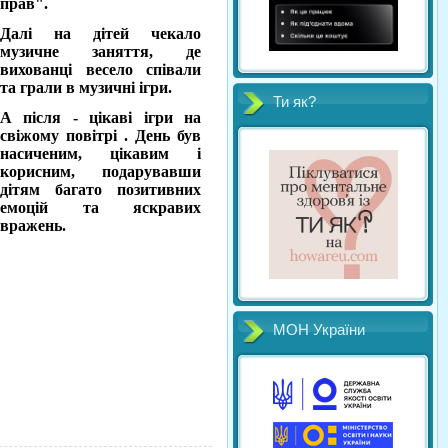
прав".
Далі на дітей чекало
музичне заняття, де
вихованці весело співали
та грали в музичні ігри.
Ти як?
А після - цікаві ігри на
свіжому повітрі . День був
насиченим, цікавим і
корисним, подарувавши
дітям багато позитивних
емоцій та яскравих
вражень.
МОН України