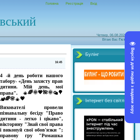
Головна
Реєстрація
Вхід
овський
Четвер, 06.08.2026, 15:02
Вітаю Вас
Гість
|
RSS
Версія для людей з вадами зору
Булінг
16:45
4 -й день роботи нашого
табору- «День захисту прав
дитини. Мій день, мої
права".
Інтернет без світл
Вихователі провели
пізнавальну бесіду "Право
дитини - легко і цікаво",
вікторину "Знай свої права
і виконуй свої обов'язки ";
правову гру "Ромашка