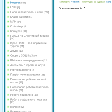
Категорія
:
Новини
|
Переглядів
: 25 |
Додав
:
Serg
Новини
[884]
НУШ
[1]
Всього коментарів
:
0
Новини початкової школи
[227]
Класні заходи
[61]
МАН
[14]
Олімпіади
[6]
Конкурси
[39]
ПЛАСТ та Спортивний туризм
[44]
Відео ПЛАСТ та Спортивний
туризм
[21]
Джура
[13]
Спорт у ЗОШ №3
[59]
Шкільне самоврядування
[22]
Ансамбль "Черемшина"
[10]
Гурткова робота
[2]
Патріотичне виховання
[23]
Позакласна робота старшої
школи
[22]
Позакласна робота початкової
школи
[39]
Робота психолога
[42]
Робота соціального педагага
[27]
Інклюзія
[2]
Вчитель року
[9]