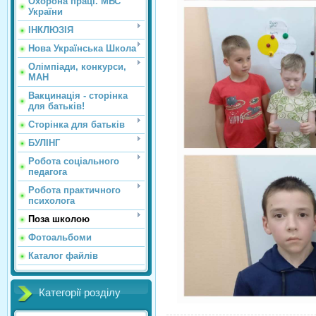
Охорона праці. МВС
України
ІНКЛЮЗІЯ
Нова Українська Школа
Олімпіади, конкурси,
МАН
Вакцинація - сторінка
для батьків!
Сторінка для батьків
БУЛІНГ
Робота соціального
педагога
Робота практичного
психолога
Поза школою
Фотоальбоми
Каталог файлів
Категорії розділу