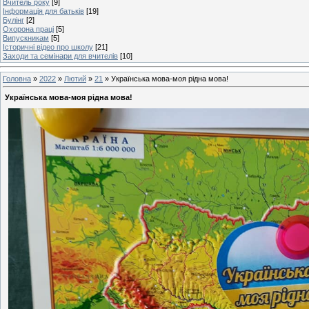
Вчитель року
[9]
Інформація для батьків
[19]
Булінг
[2]
Охорона праці
[5]
Випускникам
[5]
Історичні відео про школу
[21]
Заходи та семінари для вчителів
[10]
Головна
»
2022
»
Лютий
»
21
» Українська мова-моя рідна мова!
Українська мова-моя рідна мова!