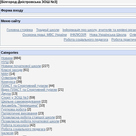
[
Білгород-Дністровська ЗОШ №3
]
Форма входу
Меню сайту
Головна сторінка
Традиції школи
Інформація про школу, вчителів та керівні орга
Охорона праці. МВС України
ІНКЛЮЗІЯ
Нова Українська Школа
Олі
Робота соціального педагога
Робота практич
Categories
Новини
[884]
НУШ
[1]
Новини початкової школи
[227]
Класні заходи
[61]
МАН
[14]
Олімпіади
[6]
Конкурси
[39]
ПЛАСТ та Спортивний туризм
[44]
Відео ПЛАСТ та Спортивний туризм
[21]
Джура
[13]
Спорт у ЗОШ №3
[59]
Шкільне самоврядування
[22]
Ансамбль "Черемшина"
[10]
Гурткова робота
[2]
Патріотичне виховання
[23]
Позакласна робота старшої школи
[22]
Позакласна робота початкової школи
[39]
Робота психолога
[42]
Робота соціального педагага
[27]
Інклюзія
[2]