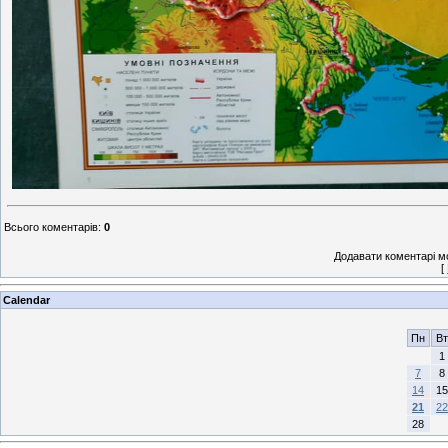
Всього коментарів
:
0
Додавати коментарі м
[
Calendar
Пн
Вт
1
7
8
14
15
21
22
28