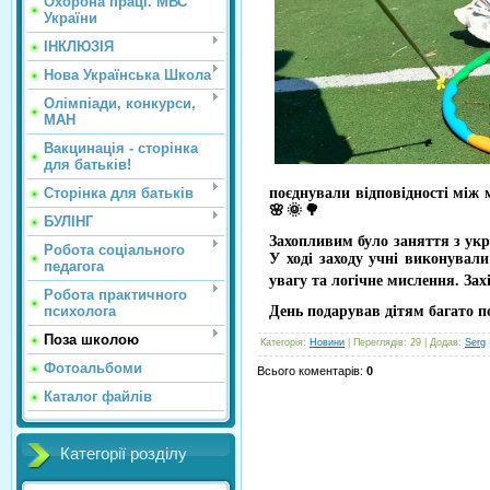
Охорона праці. МВС
України
ІНКЛЮЗІЯ
Нова Українська Школа
Олімпіади, конкурси,
МАН
Вакцинація - сторінка
для батьків!
поєднували відповідності між
Сторінка для батьків
БУЛІНГ
Захопливим було заняття з укр
Робота соціального
У ході заходу учні виконувал
педагога
увагу та логічне мислення. Зах
Робота практичного
День подарував дітям багато п
психолога
Поза школою
Категорія
:
Новини
|
Переглядів
: 29 |
Додав
:
Serg
Фотоальбоми
Всього коментарів
:
0
Каталог файлів
Категорії розділу