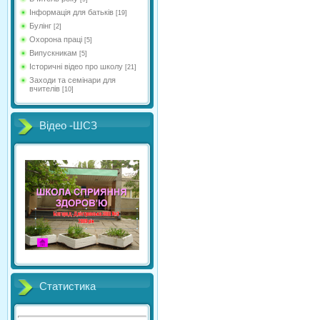
Інформація для батьків
[19]
Булінг
[2]
Охорона праці
[5]
Випускникам
[5]
Історичні відео про школу
[21]
Заходи та семінари для
вчителів
[10]
Відео -ШСЗ
Статистика