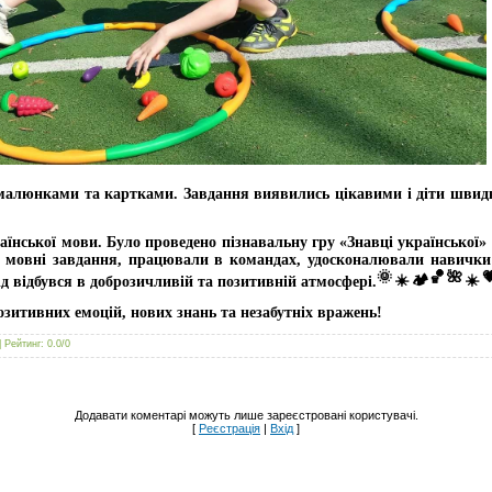
 малюнками та картками. Завдання виявились цікавими і діти швид
аїнської мови. Було проведено пізнавальну гру «Знавці української»
и мовні завдання, працювали в командах, удосконалювали навички
ід відбувся в доброзичливій та позитивній атмосфері.
озитивних емоцій, нових знань та незабутніх вражень!
|
Рейтинг
:
0.0
/
0
Додавати коментарі можуть лише зареєстровані користувачі.
[
Реєстрація
|
Вхід
]