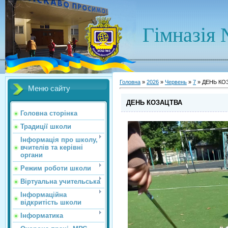
Гімназія 
Головна
»
2026
»
Червень
»
7
» ДЕНЬ КО
Меню сайту
ДЕНЬ КОЗАЦТВА
Головна сторінка
Традиції школи
Інформація про школу,
вчителів та керівні
органи
Режим роботи школи
Віртуальна учительська
Інформаційна
відкритість школи
Інформатика