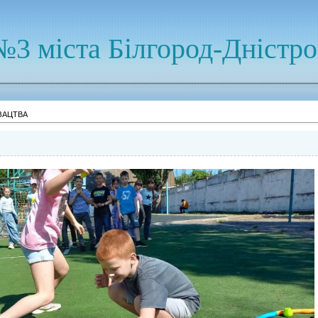
№3 міста Білгород-Дністр
ЗАЦТВА