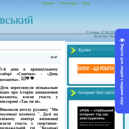
Головна
Реєстрація
Вхід
овський
П`ятниця, 07.08.2026, 00:36
Вітаю Вас
Гість
|
RSS
Версія для людей з вадами зору
Булінг
16:47
5-й день в пришкільному
таборі «Сонечко» - «День
козацтва».
Діти переглянули пізнавальне
відео про історію виникнення
Інтернет без світл
козацтва, взяли участь у
вікторині «Так чи ні».
Виконали веселу руханку "Ми
маленькі козачата ". Далі на
свіжому повітрі вихованці
взяли участь у спортивно-
розважальній грі "Козацькі