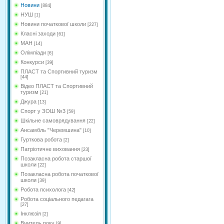
Новини
[884]
НУШ
[1]
Новини початкової школи
[227]
Класні заходи
[61]
МАН
[14]
Олімпіади
[6]
Конкурси
[39]
ПЛАСТ та Спортивний туризм
[44]
Відео ПЛАСТ та Спортивний
туризм
[21]
Джура
[13]
Спорт у ЗОШ №3
[59]
Шкільне самоврядування
[22]
Ансамбль "Черемшина"
[10]
Гурткова робота
[2]
Патріотичне виховання
[23]
Позакласна робота старшої
школи
[22]
Позакласна робота початкової
школи
[39]
Робота психолога
[42]
Робота соціального педагага
[27]
Інклюзія
[2]
Вчитель року
[9]