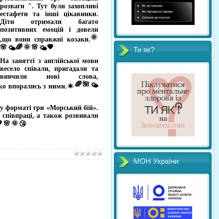
розваги ". Тут були захопливі
естафети та інші цікавинки.
Діти отримали багато
позитивних емоцій і довели
,що вони справжні козаки.
Ти як?
На занятті з англійської мови
весело співали, пригадали та
вивчили нові слова,
ко впорались з ними.
 у форматі гри «Морський бій».
 співпраці, а також розвивали
МОН України