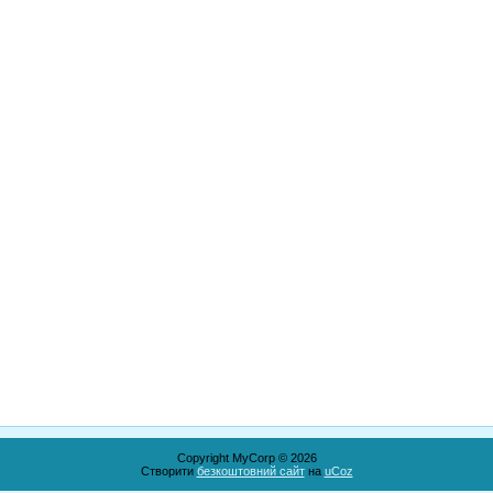
Copyright MyCorp © 2026
Створити
безкоштовний сайт
на
uCoz