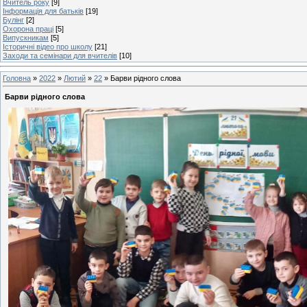
Вчитель року
[9]
Інформація для батьків
[19]
Булінг
[2]
Охорона праці
[5]
Випускникам
[5]
Історичні відео про школу
[21]
Заходи та семінари для вчителів
[10]
Головна
»
2022
»
Лютий
»
22
» Барви рідного слова
Барви рідного слова