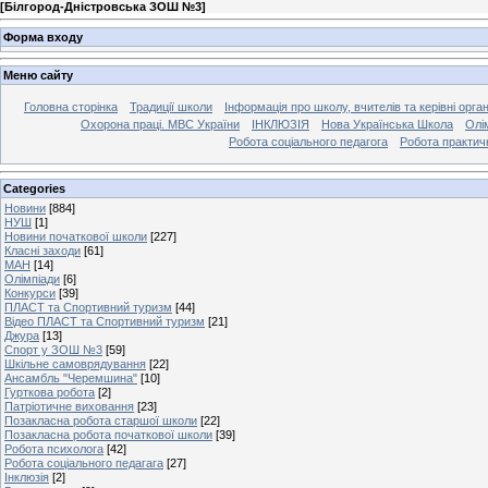
[
Білгород-Дністровська ЗОШ №3
]
Форма входу
Меню сайту
Головна сторінка
Традиції школи
Інформація про школу, вчителів та керівні орга
Охорона праці. МВС України
ІНКЛЮЗІЯ
Нова Українська Школа
Олі
Робота соціального педагога
Робота практич
Categories
Новини
[884]
НУШ
[1]
Новини початкової школи
[227]
Класні заходи
[61]
МАН
[14]
Олімпіади
[6]
Конкурси
[39]
ПЛАСТ та Спортивний туризм
[44]
Відео ПЛАСТ та Спортивний туризм
[21]
Джура
[13]
Спорт у ЗОШ №3
[59]
Шкільне самоврядування
[22]
Ансамбль "Черемшина"
[10]
Гурткова робота
[2]
Патріотичне виховання
[23]
Позакласна робота старшої школи
[22]
Позакласна робота початкової школи
[39]
Робота психолога
[42]
Робота соціального педагага
[27]
Інклюзія
[2]