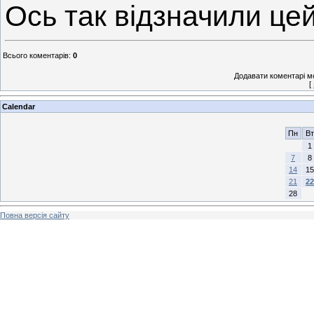
Ось так відзначили цей
Всього коментарів
:
0
Додавати коментарі м
[
Calendar
Пн
Вт
1
7
8
14
15
21
22
28
Повна версія сайту