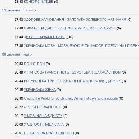
18:33
КОНКУРС ЧИТЦІВ
(0)
13 Березня, П`ятниця
17:53
ЗДОРОВЕ ХАРЧУВАННЯ - ЗАПОРУКА УСПІШНОГО НАВЧАННЯ
(0)
17:49
СИЛА ВСЕРЕДИНІ: ЯК АКТИВІЗУВАТИ ВЛАСНІ РЕСУРСИ
(0)
17:44
ДИТЯЧІ ПАРЛАМЕНТИ В ДІЇ
(0)
17:38
УКРАЇНСЬКА МОВА - МОВА, ЯКОЮ Я ПИШАЮСЯ. ПОЕТИЧНА І ПІСЕН
08 Березня, Неділя
20:53
ПЛІЧ-О-ПЛІЧ
(0)
20:49
ФІНАНСОВА ГРАМОТНІСТЬ І БОРОТЬБА З ШАХРАЙСТВОМ
(0)
20:44
РЕСУРСНІ БАТЬКИ - ПСИХОЛОГІЧНА ОПОРА ДЛЯ ДИТИНИ
(0)
20:35
УКРАЇНСЬКА ЖІНКА
(0)
20:30
Around the World for 30 Minutes, Winter holidays and traditions
(0)
20:22
4 РОКИ НЕЗЛАМНОСТІ
(0)
20:17
У МОВІ НАША ЄДНІСТЬ
(0)
20:09
У ЄДНОСТІ НАША СИЛА
(0)
20:01
КОЛЬОРОВА КРАЇНА ЄДНОСТІ
(0)