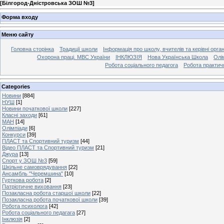
[
Білгород-Дністровська ЗОШ №3
]
Форма входу
Меню сайту
Головна сторінка
Традиції школи
Інформація про школу, вчителів та керівні орга
Охорона праці. МВС України
ІНКЛЮЗІЯ
Нова Українська Школа
Олі
Робота соціального педагога
Робота практич
Categories
Новини
[884]
НУШ
[1]
Новини початкової школи
[227]
Класні заходи
[61]
МАН
[14]
Олімпіади
[6]
Конкурси
[39]
ПЛАСТ та Спортивний туризм
[44]
Відео ПЛАСТ та Спортивний туризм
[21]
Джура
[13]
Спорт у ЗОШ №3
[59]
Шкільне самоврядування
[22]
Ансамбль "Черемшина"
[10]
Гурткова робота
[2]
Патріотичне виховання
[23]
Позакласна робота старшої школи
[22]
Позакласна робота початкової школи
[39]
Робота психолога
[42]
Робота соціального педагага
[27]
Інклюзія
[2]