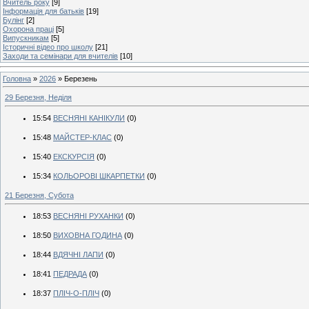
Вчитель року
[9]
Інформація для батьків
[19]
Булінг
[2]
Охорона праці
[5]
Випускникам
[5]
Історичні відео про школу
[21]
Заходи та семінари для вчителів
[10]
Головна
»
2026
»
Березень
29 Березня, Неділя
15:54
ВЕСНЯНІ КАНІКУЛИ
(0)
15:48
МАЙСТЕР-КЛАС
(0)
15:40
ЕКСКУРСІЯ
(0)
15:34
КОЛЬОРОВІ ШКАРПЕТКИ
(0)
21 Березня, Субота
18:53
ВЕСНЯНІ РУХАНКИ
(0)
18:50
ВИХОВНА ГОДИНА
(0)
18:44
ВДЯЧНІ ЛАПИ
(0)
18:41
ПЕДРАДА
(0)
18:37
ПЛІЧ-О-ПЛІЧ
(0)