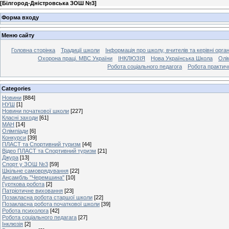
[
Білгород-Дністровська ЗОШ №3
]
Форма входу
Меню сайту
Головна сторінка
Традиції школи
Інформація про школу, вчителів та керівні орга
Охорона праці. МВС України
ІНКЛЮЗІЯ
Нова Українська Школа
Олі
Робота соціального педагога
Робота практич
Categories
Новини
[884]
НУШ
[1]
Новини початкової школи
[227]
Класні заходи
[61]
МАН
[14]
Олімпіади
[6]
Конкурси
[39]
ПЛАСТ та Спортивний туризм
[44]
Відео ПЛАСТ та Спортивний туризм
[21]
Джура
[13]
Спорт у ЗОШ №3
[59]
Шкільне самоврядування
[22]
Ансамбль "Черемшина"
[10]
Гурткова робота
[2]
Патріотичне виховання
[23]
Позакласна робота старшої школи
[22]
Позакласна робота початкової школи
[39]
Робота психолога
[42]
Робота соціального педагага
[27]
Інклюзія
[2]