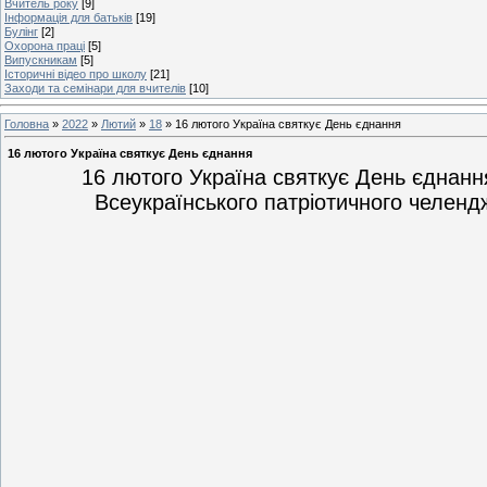
Вчитель року
[9]
Інформація для батьків
[19]
Булінг
[2]
Охорона праці
[5]
Випускникам
[5]
Історичні відео про школу
[21]
Заходи та семінари для вчителів
[10]
Головна
»
2022
»
Лютий
»
18
» 16 лютого Україна святкує День єднання
16 лютого Україна святкує День єднання
16 лютого Україна святкує День єднан
Всеукраїнського патріотичного челен