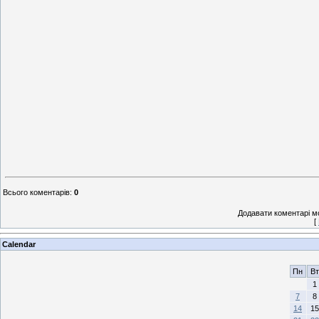
Всього коментарів
:
0
Додавати коментарі м
[
Calendar
Пн
Вт
1
7
8
14
15