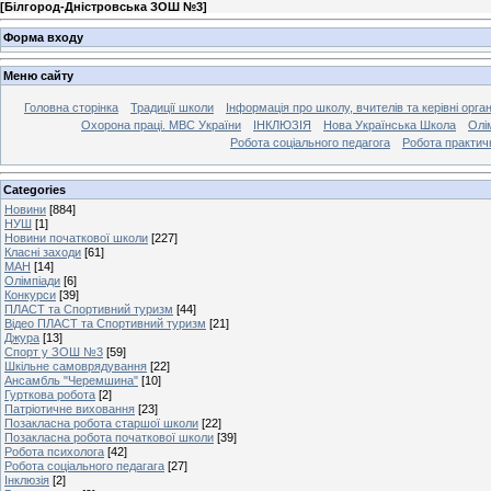
[
Білгород-Дністровська ЗОШ №3
]
Форма входу
Меню сайту
Головна сторінка
Традиції школи
Інформація про школу, вчителів та керівні орга
Охорона праці. МВС України
ІНКЛЮЗІЯ
Нова Українська Школа
Олі
Робота соціального педагога
Робота практич
Categories
Новини
[884]
НУШ
[1]
Новини початкової школи
[227]
Класні заходи
[61]
МАН
[14]
Олімпіади
[6]
Конкурси
[39]
ПЛАСТ та Спортивний туризм
[44]
Відео ПЛАСТ та Спортивний туризм
[21]
Джура
[13]
Спорт у ЗОШ №3
[59]
Шкільне самоврядування
[22]
Ансамбль "Черемшина"
[10]
Гурткова робота
[2]
Патріотичне виховання
[23]
Позакласна робота старшої школи
[22]
Позакласна робота початкової школи
[39]
Робота психолога
[42]
Робота соціального педагага
[27]
Інклюзія
[2]