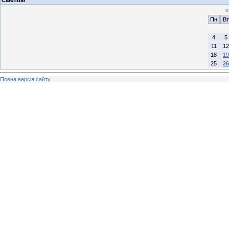
«
Пн
Вт
4
5
11
12
18
19
25
26
Повна версія сайту