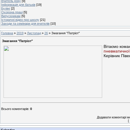
Вчитель року
[9]
Інформація для батьків
[19]
Булінг
[2]
Охорона праці
[5]
Випускникам
[5]
Історичні відео про школу
[21]
Заходи та семінари для вчителів
[10]
Головна
»
2019
»
Листопад
»
26
» Змагання "Патріот"
Змагання "Патріот"
Вітаємо коман
пневматичної 
Керівник Піве
Всього коментарів
:
0
Додавати коментарі м
[
Calendar