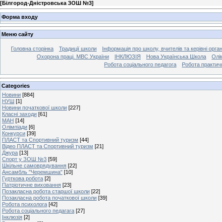
[
Білгород-Дністровська ЗОШ №3
]
Форма входу
Меню сайту
Головна сторінка
Традиції школи
Інформація про школу, вчителів та керівні орга
Охорона праці. МВС України
ІНКЛЮЗІЯ
Нова Українська Школа
Олі
Робота соціального педагога
Робота практич
Categories
Новини
[884]
НУШ
[1]
Новини початкової школи
[227]
Класні заходи
[61]
МАН
[14]
Олімпіади
[6]
Конкурси
[39]
ПЛАСТ та Спортивний туризм
[44]
Відео ПЛАСТ та Спортивний туризм
[21]
Джура
[13]
Спорт у ЗОШ №3
[59]
Шкільне самоврядування
[22]
Ансамбль "Черемшина"
[10]
Гурткова робота
[2]
Патріотичне виховання
[23]
Позакласна робота старшої школи
[22]
Позакласна робота початкової школи
[39]
Робота психолога
[42]
Робота соціального педагага
[27]
Інклюзія
[2]