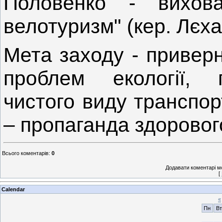
Половенко - вихова
велотуризм" (кер. Лєха
Мета заходу - приверн
проблем екології, п
чистого виду транспор
– пропаганда здоровог
Всього коментарів
:
0
Додавати коментарі м
[
Calendar
«
Пн
Вт