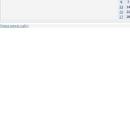
6
7
13
14
20
21
27
28
Повна версія сайту