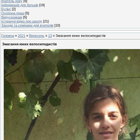
Вчитель року
[9]
Інформація для батьків
[19]
Булінг
[2]
Охорона праці
[5]
Випускникам
[5]
Історичні відео про школу
[21]
Заходи та семінари для вчителів
[10]
Головна
»
2021
»
Вересень
»
13
» Змагання юних велосипедистів
Змагання юних велосипедистів