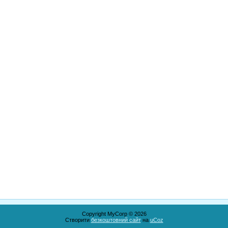
Copyright MyCorp © 2026
Створити
безкоштовний сайт
на
uCoz