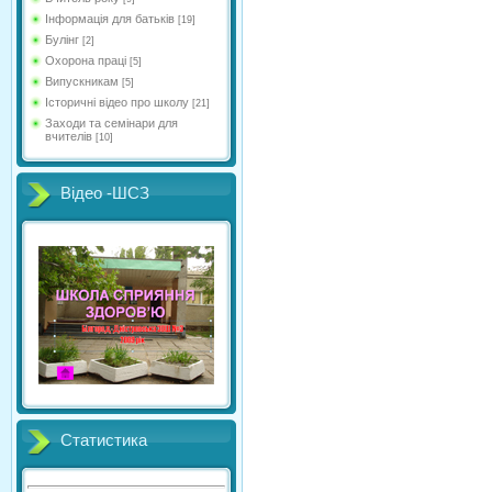
Інформація для батьків
[19]
Булінг
[2]
Охорона праці
[5]
Випускникам
[5]
Історичні відео про школу
[21]
Заходи та семінари для
вчителів
[10]
Відео -ШСЗ
Статистика