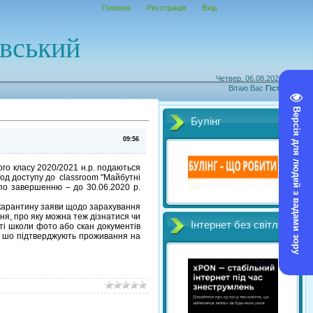
Головна
Реєстрація
Вхід
овський
Четвер, 06.08.2026, 14:08
Вітаю Вас
Гість
|
RSS
Версія для людей з вадами зору
Булінг
09:56
го класу 2020/2021 н.р. подаються
код доступу до classroom "Майбутні
 по завершенню – до 30.06.2020 р.
антину заяви щодо зарахування
ння, про яку можна теж дізнатися чи
Інтернет без світл
йті школи фото або скан документів
и, шо підтверджують проживання на