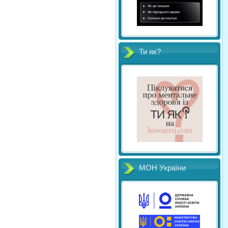
Ти як?
МОН України