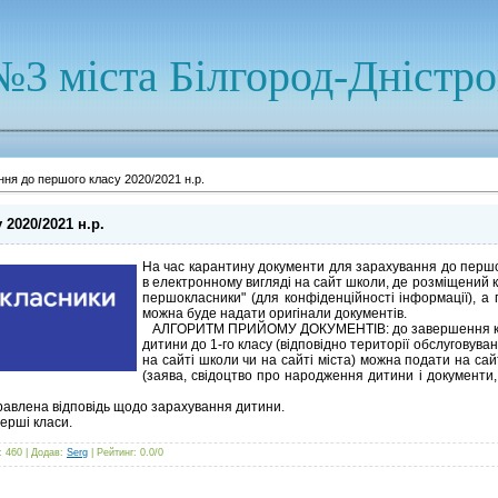
№3 міста Білгород-Дністр
ня до першого класу 2020/2021 н.р.
2020/2021 н.р.
На час карантину документи для зарахування до першо
в електронному вигляді на сайт школи, де розміщений 
першокласники" (для конфіденційності інформації), а
можна буде надати оригінали документів.
АЛГОРИТМ ПРИЙОМУ ДОКУМЕНТІВ: до завершення кар
дитини до 1-го класу (відповідно території обслуговува
на сайті школи чи на сайті міста) можна подати на са
(заява, свідоцтво про народження дитини і документ
правлена відповідь щодо зарахування дитини.
ерші класи.
: 460 |
Додав
:
Serg
|
Рейтинг
:
0.0
/
0