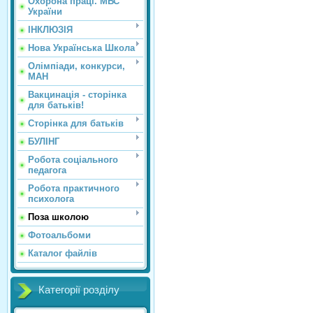
Охорона праці. МВС
України
ІНКЛЮЗІЯ
Нова Українська Школа
Олімпіади, конкурси,
МАН
Вакцинація - сторінка
для батьків!
Сторінка для батьків
БУЛІНГ
Робота соціального
педагога
Робота практичного
психолога
Поза школою
Фотоальбоми
Каталог файлів
Категорії розділу