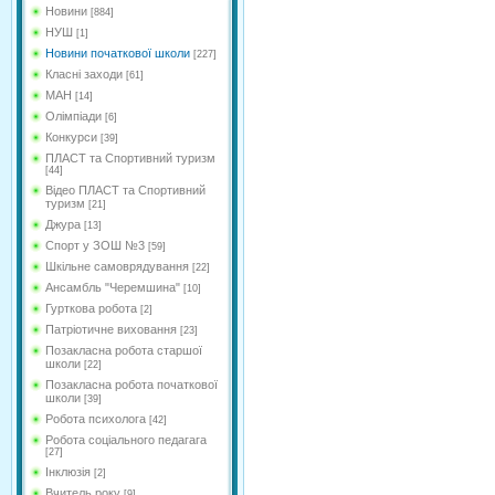
Новини
[884]
НУШ
[1]
Новини початкової школи
[227]
Класні заходи
[61]
МАН
[14]
Олімпіади
[6]
Конкурси
[39]
ПЛАСТ та Спортивний туризм
[44]
Відео ПЛАСТ та Спортивний
туризм
[21]
Джура
[13]
Спорт у ЗОШ №3
[59]
Шкільне самоврядування
[22]
Ансамбль "Черемшина"
[10]
Гурткова робота
[2]
Патріотичне виховання
[23]
Позакласна робота старшої
школи
[22]
Позакласна робота початкової
школи
[39]
Робота психолога
[42]
Робота соціального педагага
[27]
Інклюзія
[2]
Вчитель року
[9]