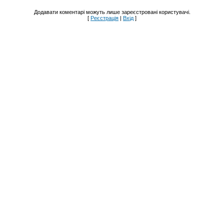
Додавати коментарі можуть лише зареєстровані користувачі.
[
Реєстрація
|
Вхід
]