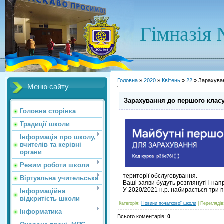
Гімназія 
Головна
»
2020
»
Квітень
»
22
» Зарахуван
Меню сайту
Зарахування до першого класу 
Головна сторінка
Традиції школи
Інформація про школу,
вчителів та керівні
органи
Режим роботи школи
території обслуговування.
Віртуальна учительська
Ваші заяви будуть розглянуті і на
У 2020/2021 н.р. набирається три п
Інформаційна
відкритість школи
Категорія
:
Новини початкової школи
|
Переглядів
Інформатика
Всього коментарів
:
0