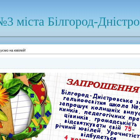
№3 міста Білгород-Дністр
уємо на ювілей!