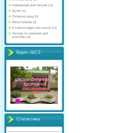
Інформація для батьків
[19]
Булінг
[2]
Охорона праці
[5]
Випускникам
[5]
Історичні відео про школу
[21]
Заходи та семінари для
вчителів
[10]
Відео -ШСЗ
Статистика