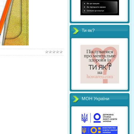
Ти як?
МОН України