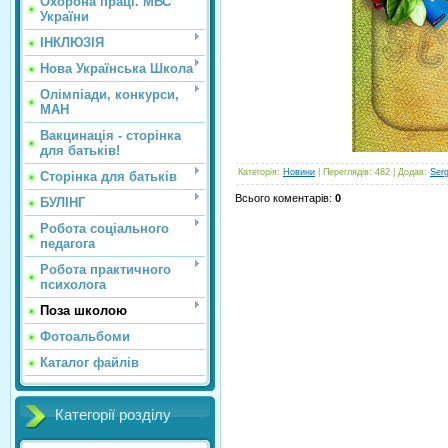
Охорона праці. МВС
України
ІНКЛЮЗІЯ
Нова Українська Школа
Олімпіади, конкурси,
МАН
Вакцинація - сторінка
для батьків!
Категорія
:
Новини
|
Переглядів
: 482 |
Додав
:
Ser
Сторінка для батьків
Всього коментарів
:
0
БУЛІНГ
Робота соціального
педагога
Робота практичного
психолога
Поза школою
Фотоальбоми
Каталог файлів
Категорії розділу