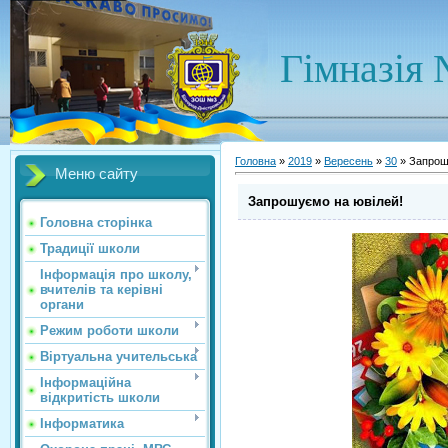
Гімназія 
Головна
»
2019
»
Вересень
»
30
» Запрош
Меню сайту
Запрошуємо на ювілей!
Головна сторінка
Традиції школи
Інформація про школу,
вчителів та керівні
органи
Режим роботи школи
Віртуальна учительська
Інформаційна
відкритість школи
Інформатика