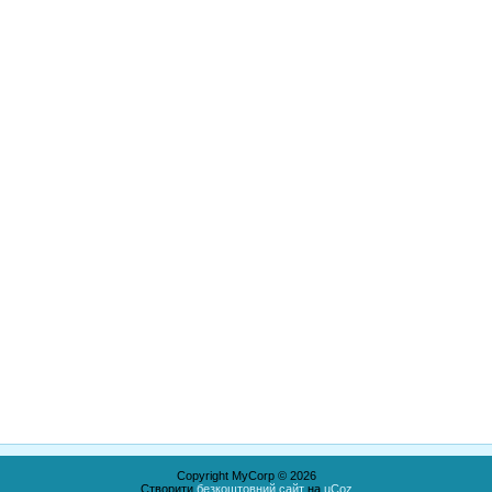
Copyright MyCorp © 2026
Створити
безкоштовний сайт
на
uCoz