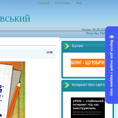
Головна
Реєстрація
Вхід
овський
Четвер, 06.08.2026, 23:54
Вітаю Вас
Гість
|
RSS
Версія для людей з вадами зору
Булінг
12:58
Інтернет без світл