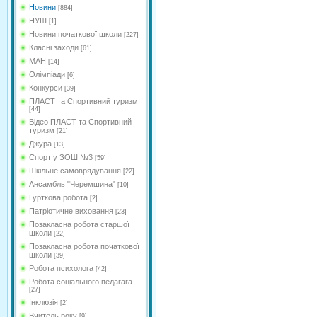
Новини
[884]
НУШ
[1]
Новини початкової школи
[227]
Класні заходи
[61]
МАН
[14]
Олімпіади
[6]
Конкурси
[39]
ПЛАСТ та Спортивний туризм
[44]
Відео ПЛАСТ та Спортивний
туризм
[21]
Джура
[13]
Спорт у ЗОШ №3
[59]
Шкільне самоврядування
[22]
Ансамбль "Черемшина"
[10]
Гурткова робота
[2]
Патріотичне виховання
[23]
Позакласна робота старшої
школи
[22]
Позакласна робота початкової
школи
[39]
Робота психолога
[42]
Робота соціального педагага
[27]
Інклюзія
[2]
Вчитель року
[9]