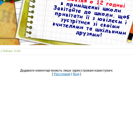
g
|
Рейтинг
:
0.0
/
0
Додавати коментарі можуть лише зареєстровані користувачі.
[
Реєстрація
|
Вхід
]