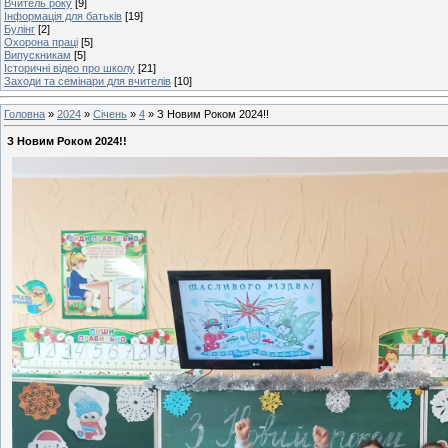
Вчитель року
[9]
Інформація для батьків
[19]
Булінг
[2]
Охорона праці
[5]
Випускникам
[5]
Історичні відео про школу
[21]
Заходи та семінари для вчителів
[10]
Головна
»
2024
»
Січень
»
4
» З Новим Роком 2024!!
З Новим Роком 2024!!