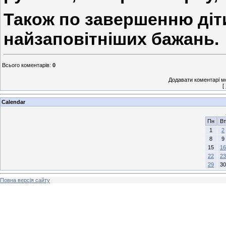
Також по завершенню діт
найзаповітніших бажань.
Всього коментарів
:
0
Додавати коментарі м
[
Calendar
Пн
Вт
1
2
8
9
15
16
22
23
29
30
Повна версія сайту