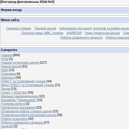
[
Білгород-Дністровська ЗОШ №3
]
Форма входу
Меню сайту
Головна сторінка
Традиції школи
Інформація про школу, вчителів та керівні орга
Охорона праці. МВС України
ІНКЛЮЗІЯ
Нова Українська Школа
Олі
Робота соціального педагога
Робота практич
Categories
Новини
[884]
НУШ
[1]
Новини початкової школи
[227]
Класні заходи
[61]
МАН
[14]
Олімпіади
[6]
Конкурси
[39]
ПЛАСТ та Спортивний туризм
[44]
Відео ПЛАСТ та Спортивний туризм
[21]
Джура
[13]
Спорт у ЗОШ №3
[59]
Шкільне самоврядування
[22]
Ансамбль "Черемшина"
[10]
Гурткова робота
[2]
Патріотичне виховання
[23]
Позакласна робота старшої школи
[22]
Позакласна робота початкової школи
[39]
Робота психолога
[42]
Робота соціального педагага
[27]
Інклюзія
[2]