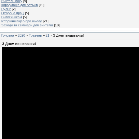
Вчитель року
[9]
Інформація для батьків
[19]
Булінг
[2]
Охорона праці
[5]
Випускникам
[5]
Історичні відео про школу
[21]
Заходи та семінари для вчителів
[10]
Головна
»
2020
»
Травень
»
21
» З Днем вишиванки!
З Днем вишиванки!