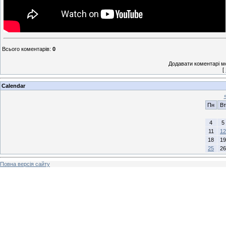
Всього коментарів
:
0
Додавати коментарі м
[
Calendar
Пн
Вт
4
5
11
12
18
19
25
26
Повна версія сайту