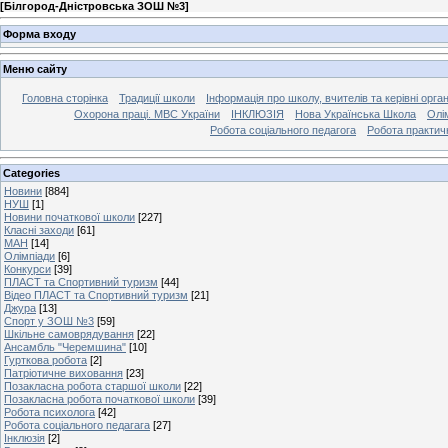
[
Білгород-Дністровська ЗОШ №3
]
Форма входу
Меню сайту
Головна сторінка
Традиції школи
Інформація про школу, вчителів та керівні орга
Охорона праці. МВС України
ІНКЛЮЗІЯ
Нова Українська Школа
Олі
Робота соціального педагога
Робота практич
Categories
Новини
[884]
НУШ
[1]
Новини початкової школи
[227]
Класні заходи
[61]
МАН
[14]
Олімпіади
[6]
Конкурси
[39]
ПЛАСТ та Спортивний туризм
[44]
Відео ПЛАСТ та Спортивний туризм
[21]
Джура
[13]
Спорт у ЗОШ №3
[59]
Шкільне самоврядування
[22]
Ансамбль "Черемшина"
[10]
Гурткова робота
[2]
Патріотичне виховання
[23]
Позакласна робота старшої школи
[22]
Позакласна робота початкової школи
[39]
Робота психолога
[42]
Робота соціального педагага
[27]
Інклюзія
[2]