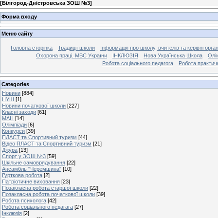
[
Білгород-Дністровська ЗОШ №3
]
Форма входу
Меню сайту
Головна сторінка
Традиції школи
Інформація про школу, вчителів та керівні орга
Охорона праці. МВС України
ІНКЛЮЗІЯ
Нова Українська Школа
Олі
Робота соціального педагога
Робота практич
Categories
Новини
[884]
НУШ
[1]
Новини початкової школи
[227]
Класні заходи
[61]
МАН
[14]
Олімпіади
[6]
Конкурси
[39]
ПЛАСТ та Спортивний туризм
[44]
Відео ПЛАСТ та Спортивний туризм
[21]
Джура
[13]
Спорт у ЗОШ №3
[59]
Шкільне самоврядування
[22]
Ансамбль "Черемшина"
[10]
Гурткова робота
[2]
Патріотичне виховання
[23]
Позакласна робота старшої школи
[22]
Позакласна робота початкової школи
[39]
Робота психолога
[42]
Робота соціального педагага
[27]
Інклюзія
[2]