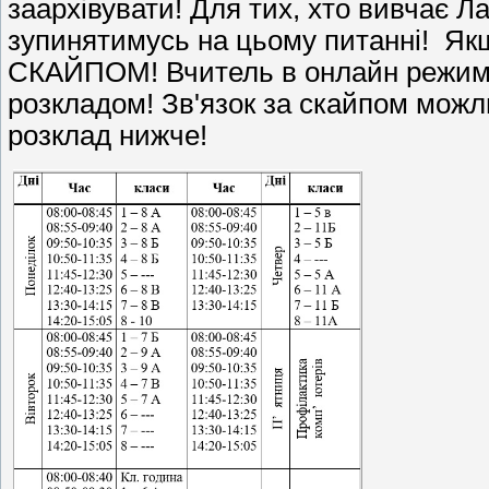
заархівувати! Для тих, хто вивчає Л
зупинятимусь на цьому питанні! Якщ
СКАЙПОМ! Вчитель в онлайн режимі 
розкладом! Зв'язок за скайпом можли
розклад нижче!