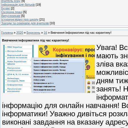
Вчитель року
[9]
Інформація для батьків
[19]
Булінг
[2]
Охорона праці
[5]
Випускникам
[5]
Історичні відео про школу
[21]
Заходи та семінари для вчителів
[10]
Головна
»
2020
»
Березень
»
16
» Вивчення інформатики під час карантину!
Вивчення інформатики під час карантину!
Увага! В
мають зн
зліва вк
можливіс
дням тиж
занять! 
інформат
інформацію для онлайн навчання! Всі
інформатики! Уважно дивіться розкла
виконані завдання на вказану адрес