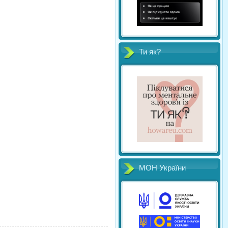
Ти як?
МОН України