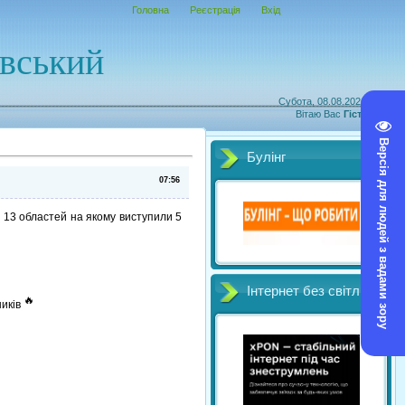
Головна
Реєстрація
Вхід
овський
Субота, 08.08.2026, 04:40
Вітаю Вас
Гість
|
RSS
Версія для людей з вадами зору
Булінг
07:56
 13 областей на якому виступили 5
Інтернет без світл
ників