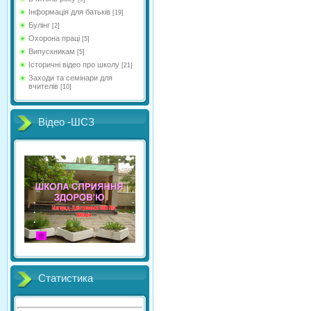
Інформація для батьків
[19]
Булінг
[2]
Охорона праці
[5]
Випускникам
[5]
Історичні відео про школу
[21]
Заходи та семінари для
вчителів
[10]
Відео -ШСЗ
Статистика