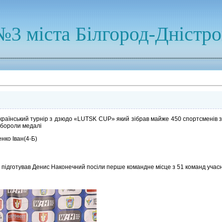
№3 міста Білгород-Дністр
український турнір з дзюдо «LUTSK CUP» який зібрав майже 450 спортсменів з
вибороли медалі
енко Іван(4-Б)
у підготував Денис Наконечний посіли перше командне місце з 51 команд учас