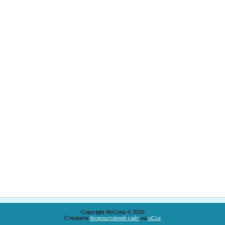
Copyright MyCorp © 2026
Створити
безкоштовний сайт
на
uCoz