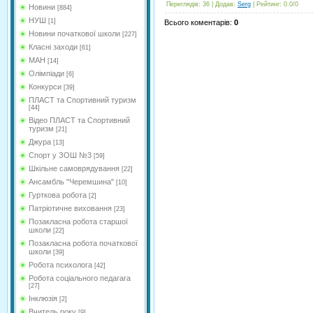
Переглядів
: 36 |
Додав
:
Serg
|
Рейтинг
:
0.0
/
0
Новини
[884]
НУШ
[1]
Всього коментарів
:
0
Новини початкової школи
[227]
Класні заходи
[61]
МАН
[14]
Олімпіади
[6]
Конкурси
[39]
ПЛАСТ та Спортивний туризм
[44]
Відео ПЛАСТ та Спортивний
туризм
[21]
Джура
[13]
Спорт у ЗОШ №3
[59]
Шкільне самоврядування
[22]
Ансамбль "Черемшина"
[10]
Гурткова робота
[2]
Патріотичне виховання
[23]
Позакласна робота старшої
школи
[22]
Позакласна робота початкової
школи
[39]
Робота психолога
[42]
Робота соціального педагага
[27]
Інклюзія
[2]
Вчитель року
[9]