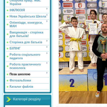
Охорона праці. МВС
України
ІНКЛЮЗІЯ
Нова Українська Школа
Олімпіади, конкурси,
МАН
Вакцинація - сторінка
для батьків!
Сторінка для батьків
БУЛІНГ
Робота соціального
педагога
Робота практичного
психолога
Поза школою
Фотоальбоми
Каталог файлів
Категорії розділу