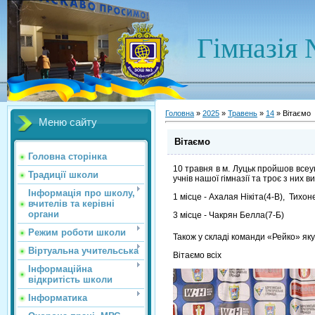
Гімназія 
Головна
»
2025
»
Травень
»
14
» Вітаємо
Меню сайту
Вітаємо
Головна сторінка
10 травня в м. Луцьк пройшов все
Традиції школи
учнів нашої гімназії та троє з них 
Інформація про школу,
1 місце - Ахалая Нікіта(4-В), Тихон
вчителів та керівні
органи
3 місце - Чакрян Белла(7-Б)
Режим роботи школи
Також у складі команди «Рейко» як
Віртуальна учительська
Вітаємо всіх
Інформаційна
відкритість школи
Інформатика