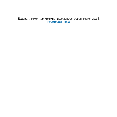
Додавати коментарі можуть лише зареєстровані користувачі.
[
Реєстрація
|
Вхід
]