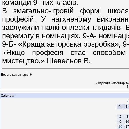
команди 9- тих класів.
В змагально-ігровій формі школ
професій. У натхненому виконанні 
заслужили палкі оплески глядачів. 
перемогу в номінаціях. 9-А- номінац
9-Б- «Краща авторська розробка», 9
«Якщо професія стає способом
мистецтво.» Шевельов В.
Всього коментарів
:
0
Додавати коментарі м
[
Calendar
«
Пн
Вт
2
3
9
10
16
17