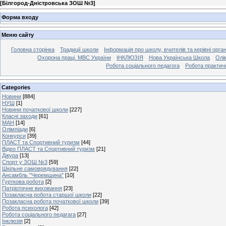
[
Білгород-Дністровська ЗОШ №3
]
Форма входу
Меню сайту
Головна сторінка
Традиції школи
Інформація про школу, вчителів та керівні орга
Охорона праці. МВС України
ІНКЛЮЗІЯ
Нова Українська Школа
Олі
Робота соціального педагога
Робота практич
Categories
Новини
[884]
НУШ
[1]
Новини початкової школи
[227]
Класні заходи
[61]
МАН
[14]
Олімпіади
[6]
Конкурси
[39]
ПЛАСТ та Спортивний туризм
[44]
Відео ПЛАСТ та Спортивний туризм
[21]
Джура
[13]
Спорт у ЗОШ №3
[59]
Шкільне самоврядування
[22]
Ансамбль "Черемшина"
[10]
Гурткова робота
[2]
Патріотичне виховання
[23]
Позакласна робота старшої школи
[22]
Позакласна робота початкової школи
[39]
Робота психолога
[42]
Робота соціального педагага
[27]
Інклюзія
[2]