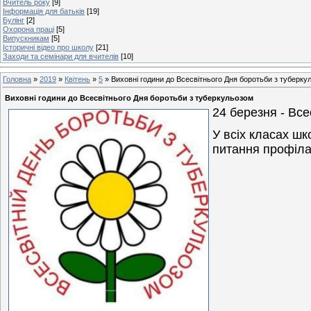
Вчитель року
[9]
Інформація для батьків
[19]
Булінг
[2]
Охорона праці
[5]
Випускникам
[5]
Історичні відео про школу
[21]
Заходи та семінари для вчителів
[10]
Головна
»
2019
»
Квітень
»
5
» Виховні години до Всесвітнього Дня боротьби з туберку
Виховні години до Всесвітнього Дня боротьби з туберкульозом
24 березня - Все
У всіх класах шк
питання профіла