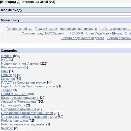
[
Білгород-Дністровська ЗОШ №3
]
Форма входу
Меню сайту
Головна сторінка
Традиції школи
Інформація про школу, вчителів та керівні орга
Охорона праці. МВС України
ІНКЛЮЗІЯ
Нова Українська Школа
Олі
Робота соціального педагога
Робота практич
Categories
Новини
[884]
НУШ
[1]
Новини початкової школи
[227]
Класні заходи
[61]
МАН
[14]
Олімпіади
[6]
Конкурси
[39]
ПЛАСТ та Спортивний туризм
[44]
Відео ПЛАСТ та Спортивний туризм
[21]
Джура
[13]
Спорт у ЗОШ №3
[59]
Шкільне самоврядування
[22]
Ансамбль "Черемшина"
[10]
Гурткова робота
[2]
Патріотичне виховання
[23]
Позакласна робота старшої школи
[22]
Позакласна робота початкової школи
[39]
Робота психолога
[42]
Робота соціального педагага
[27]
Інклюзія
[2]