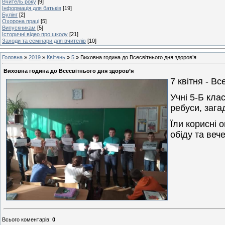
Вчитель року
[9]
Інформація для батьків
[19]
Булінг
[2]
Охорона праці
[5]
Випускникам
[5]
Історичні відео про школу
[21]
Заходи та семінари для вчителів
[10]
Головна
»
2019
»
Квітень
»
5
» Виховна година до Всесвітнього дня здоров’я
Виховна година до Всесвітнього дня здоров’я
7 квітня - Вс
Учні 5-Б кла
ребуси, зага
Їли корисні 
обіду та вече
Всього коментарів
:
0