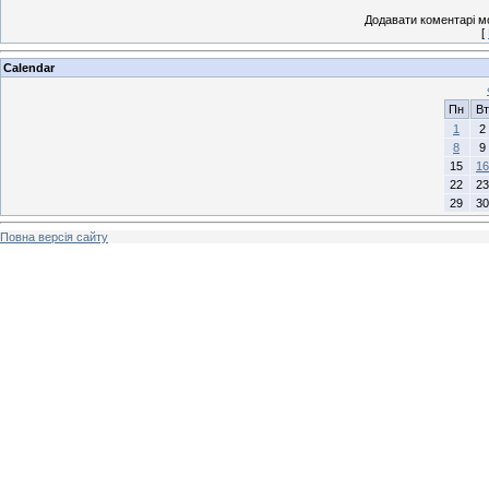
Додавати коментарі м
[
Calendar
Пн
Вт
1
2
8
9
15
16
22
23
29
30
Повна версія сайту