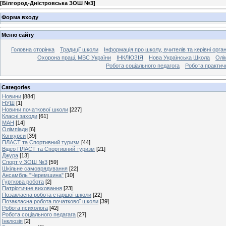
[
Білгород-Дністровська ЗОШ №3
]
Форма входу
Меню сайту
Головна сторінка
Традиції школи
Інформація про школу, вчителів та керівні орга
Охорона праці. МВС України
ІНКЛЮЗІЯ
Нова Українська Школа
Олі
Робота соціального педагога
Робота практич
Categories
Новини
[884]
НУШ
[1]
Новини початкової школи
[227]
Класні заходи
[61]
МАН
[14]
Олімпіади
[6]
Конкурси
[39]
ПЛАСТ та Спортивний туризм
[44]
Відео ПЛАСТ та Спортивний туризм
[21]
Джура
[13]
Спорт у ЗОШ №3
[59]
Шкільне самоврядування
[22]
Ансамбль "Черемшина"
[10]
Гурткова робота
[2]
Патріотичне виховання
[23]
Позакласна робота старшої школи
[22]
Позакласна робота початкової школи
[39]
Робота психолога
[42]
Робота соціального педагага
[27]
Інклюзія
[2]