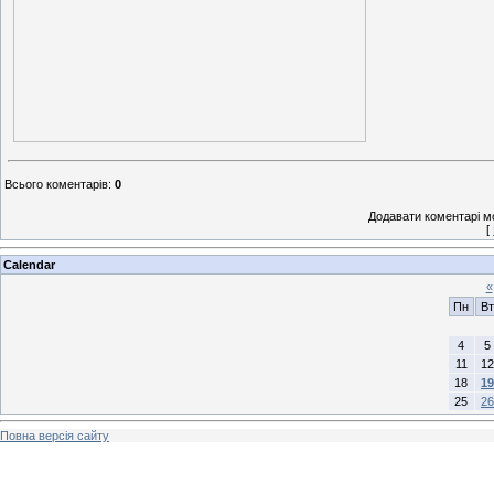
Всього коментарів
:
0
Додавати коментарі м
[
Calendar
«
Пн
Вт
4
5
11
12
18
19
25
26
Повна версія сайту