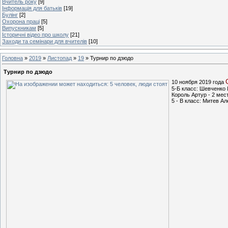
Вчитель року
[9]
Інформація для батьків
[19]
Булінг
[2]
Охорона праці
[5]
Випускникам
[5]
Історичні відео про школу
[21]
Заходи та семінари для вчителів
[10]
Головна
»
2019
»
Листопад
»
19
» Турнир по дзюдо
Турнир по дзюдо
10 ноября 2019 года
5-Б класс: Шевченко 
Король Артур - 2 мес
5 - В класс: Митев А