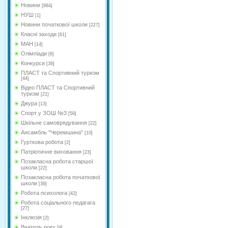
Новини
[884]
НУШ
[1]
Новини початкової школи
[227]
Класні заходи
[61]
МАН
[14]
Олімпіади
[6]
Конкурси
[39]
ПЛАСТ та Спортивний туризм
[44]
Відео ПЛАСТ та Спортивний
туризм
[21]
Джура
[13]
Спорт у ЗОШ №3
[59]
Шкільне самоврядування
[22]
Ансамбль "Черемшина"
[10]
Гурткова робота
[2]
Патріотичне виховання
[23]
Позакласна робота старшої
школи
[22]
Позакласна робота початкової
школи
[39]
Робота психолога
[42]
Робота соціального педагага
[27]
Інклюзія
[2]
Вчитель року
[9]