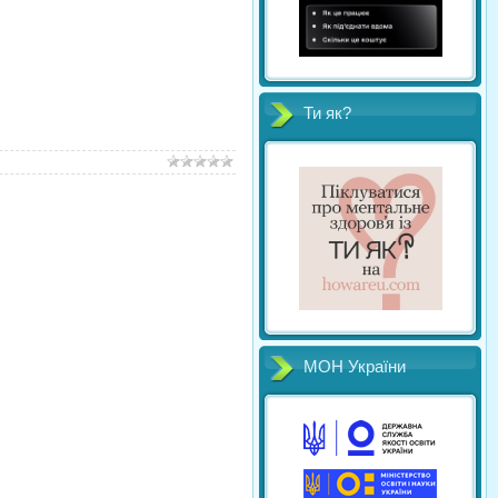
Ти як?
МОН України