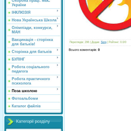
Охорона праці. МВС
України
ІНКЛЮЗІЯ
Нова Українська Школа
Олімпіади, конкурси,
МАН
Вакцинація - сторінка
Переглядів
: 296 |
Додав
:
Serg
|
Рейтинг
:
0.0
/
0
для батьків!
Всього коментарів
:
0
Сторінка для батьків
БУЛІНГ
Робота соціального
педагога
Робота практичного
психолога
Поза школою
Фотоальбоми
Каталог файлів
Категорії розділу