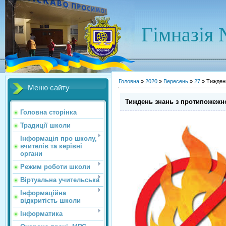
Гімназія 
Головна
»
2020
»
Вересень
»
27
» Тиждень
Меню сайту
Тиждень знань з протипожежно
Головна сторінка
Традиції школи
Інформація про школу,
вчителів та керівні
органи
Режим роботи школи
Віртуальна учительська
Інформаційна
відкритість школи
Інформатика