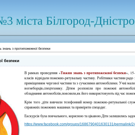
№3 міста Білгород-Дністр
 знань з протипожежної безпеки
ї безпеки
В рамках проведення «
Тижня знань з протипожежної безпеки
», 15
класів відвідали пожежно-рятувальну частину. Робітники частини радо 
приміщенням чергової частини та з сучасними автомобілями. Учні мали 
вогнеборців,спецтехнику. Дітям розповіли про пожежні автомобіл
обладнання автомобілів,пояснили,як його використовують під час пожеж
Крім того ,діти вивчили телефонний номер пожежно-рятувальної служ
справжніх пожежних машинах та приміряти спецодяг.
Екскурсія була повчального, корисною та цікавою.Діти залишились задо
https://www.facebook.com/groups/1686790401630131/permalink