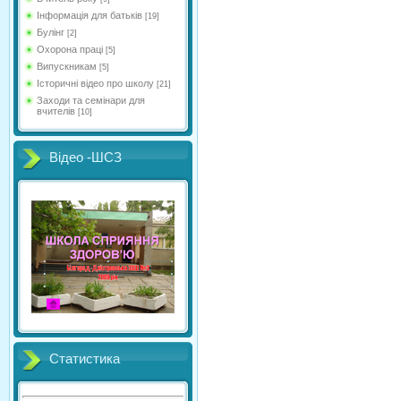
Інформація для батьків
[19]
Булінг
[2]
Охорона праці
[5]
Випускникам
[5]
Історичні відео про школу
[21]
Заходи та семінари для
вчителів
[10]
Відео -ШСЗ
Статистика