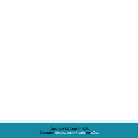
Copyright MyCorp © 2026
Створити
безкоштовний сайт
на
uCoz