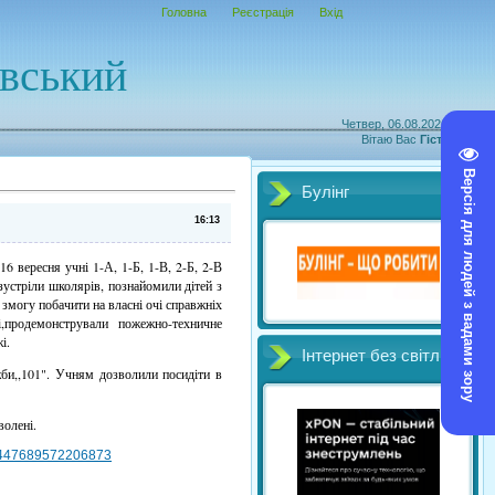
Головна
Реєстрація
Вхід
овський
Четвер, 06.08.2026, 08:18
Вітаю Вас
Гість
|
RSS
Версія для людей з вадами зору
Булінг
16:13
-16 вересня учні 1-А, 1-Б, 1-В, 2-Б, 2-В
зустріли школярів, познайомили дітей з
змогу побачити на власні очі справжніх
і,продемонстрували пожежно-техничне
і.
Інтернет без світл
би,,101". Учням дозволили посидіти в
волені.
/2447689572206873