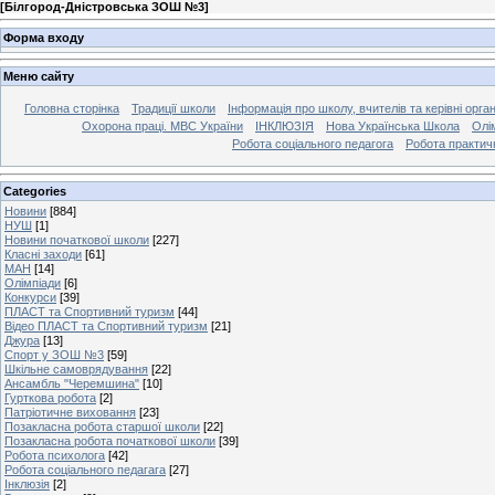
[
Білгород-Дністровська ЗОШ №3
]
Форма входу
Меню сайту
Головна сторінка
Традиції школи
Інформація про школу, вчителів та керівні орга
Охорона праці. МВС України
ІНКЛЮЗІЯ
Нова Українська Школа
Олі
Робота соціального педагога
Робота практич
Categories
Новини
[884]
НУШ
[1]
Новини початкової школи
[227]
Класні заходи
[61]
МАН
[14]
Олімпіади
[6]
Конкурси
[39]
ПЛАСТ та Спортивний туризм
[44]
Відео ПЛАСТ та Спортивний туризм
[21]
Джура
[13]
Спорт у ЗОШ №3
[59]
Шкільне самоврядування
[22]
Ансамбль "Черемшина"
[10]
Гурткова робота
[2]
Патріотичне виховання
[23]
Позакласна робота старшої школи
[22]
Позакласна робота початкової школи
[39]
Робота психолога
[42]
Робота соціального педагага
[27]
Інклюзія
[2]