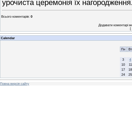
урочиста церемонія їх нагородження
Всього коментарів
:
0
Додавати коментарі м
[
Calendar
Пн
Вт
3
4
10
11
17
18
24
25
Повна версія сайту