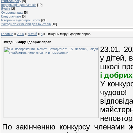
Вчитель року
[9]
Інформація для батьків
[19]
Булінг
[2]
Охорона праці
[5]
Випускникам
[5]
Історичні відео про школу
[21]
Заходи та семінари для вчителів
[10]
Головна
»
2020
»
Лютий
»
8
» Тиждень миру і добрих справ
Тиждень миру і добрих справ
23.01. 2
у дітей,
школі пр
і добрих
У конкурс
чудово! 
відпов
майстер
неповторн
По закінченню конкурсу членами ж