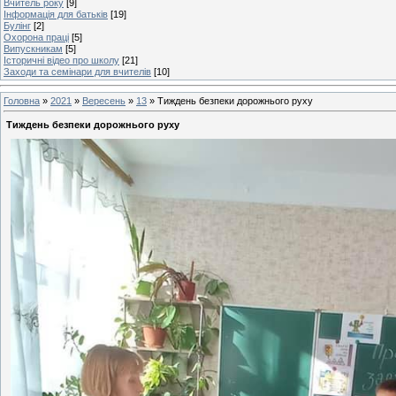
Вчитель року
[9]
Інформація для батьків
[19]
Булінг
[2]
Охорона праці
[5]
Випускникам
[5]
Історичні відео про школу
[21]
Заходи та семінари для вчителів
[10]
Головна
»
2021
»
Вересень
»
13
» Тиждень безпеки дорожнього руху
Тиждень безпеки дорожнього руху