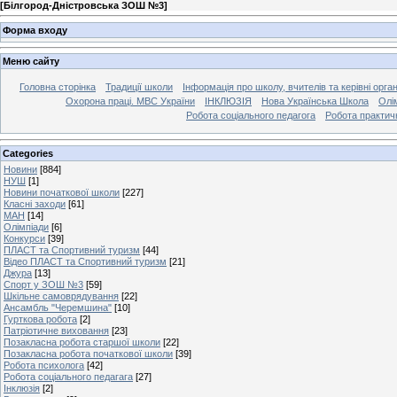
[
Білгород-Дністровська ЗОШ №3
]
Форма входу
Меню сайту
Головна сторінка
Традиції школи
Інформація про школу, вчителів та керівні орга
Охорона праці. МВС України
ІНКЛЮЗІЯ
Нова Українська Школа
Олі
Робота соціального педагога
Робота практич
Categories
Новини
[884]
НУШ
[1]
Новини початкової школи
[227]
Класні заходи
[61]
МАН
[14]
Олімпіади
[6]
Конкурси
[39]
ПЛАСТ та Спортивний туризм
[44]
Відео ПЛАСТ та Спортивний туризм
[21]
Джура
[13]
Спорт у ЗОШ №3
[59]
Шкільне самоврядування
[22]
Ансамбль "Черемшина"
[10]
Гурткова робота
[2]
Патріотичне виховання
[23]
Позакласна робота старшої школи
[22]
Позакласна робота початкової школи
[39]
Робота психолога
[42]
Робота соціального педагага
[27]
Інклюзія
[2]