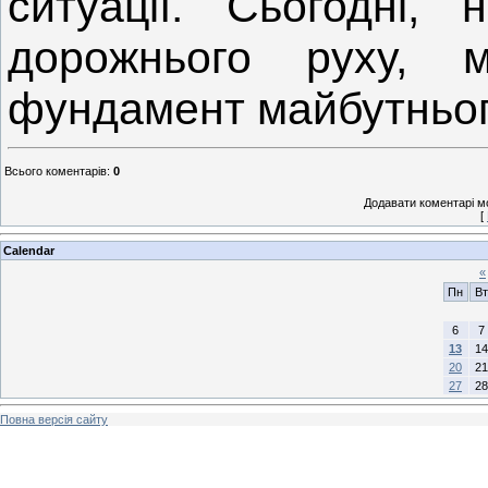
ситуації. Сьогодні,
дорожнього руху, 
фундамент майбутньог
Всього коментарів
:
0
Додавати коментарі м
[
Calendar
«
Пн
Вт
6
7
13
14
20
21
27
28
Повна версія сайту