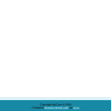
Copyright MyCorp © 2026
Створити
безкоштовний сайт
на
uCoz