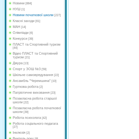
Новини
[884]
НУШ
[1]
Новини початкової школи
[227]
Класні заходи
[61]
МАН
[14]
Олімпіади
[6]
Конкурси
[39]
ПЛАСТ та Спортивний туризм
[44]
Відео ПЛАСТ та Спортивний
туризм
[21]
Джура
[13]
Спорт у ЗОШ №3
[59]
Шкільне самоврядування
[22]
Ансамбль "Черемшина"
[10]
Гурткова робота
[2]
Патріотичне виховання
[23]
Позакласна робота старшої
школи
[22]
Позакласна робота початкової
школи
[39]
Робота психолога
[42]
Робота соціального педагага
[27]
Інклюзія
[2]
Вчитель року
[9]