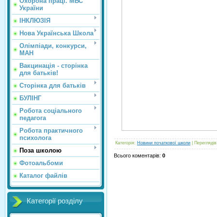
Охорона праці. МВС
України
ІНКЛЮЗІЯ
Нова Українська Школа
Олімпіади, конкурси,
МАН
Вакцинація - сторінка
для батьків!
Сторінка для батьків
БУЛІНГ
Робота соціального
педагога
Робота практичного
психолога
Категорія
:
Новини початкової школи
|
Переглядів
Поза школою
Всього коментарів
:
0
Фотоальбоми
Каталог файлів
Категорії розділу