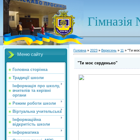
Гімназія 
Головна
»
2023
»
Вересень
»
11
» "Ти моє
Меню сайту
"Ти моє серденько"
Головна сторінка
Традиції школи
Інформація про школу,
вчителів та керівні
органи
Режим роботи школи
Віртуальна учительська
Інформаційна
відкритість школи
Інформатика