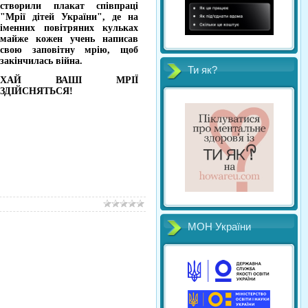
створили плакат співпраці
"Мрії дітей України", де на
іменних повітряних кульках
майже кожен учень написав
свою заповітну мрію, щоб
закінчилась війна.
Ти як?
ХАЙ ВАШІ МРІЇ
ЗДІЙСНЯТЬСЯ!
МОН України