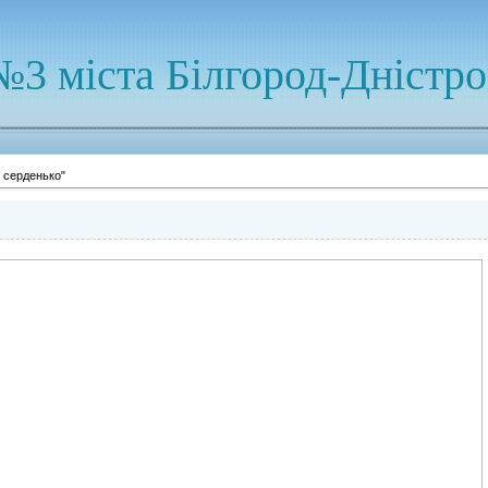
№3 міста Білгород-Дністр
 серденько"