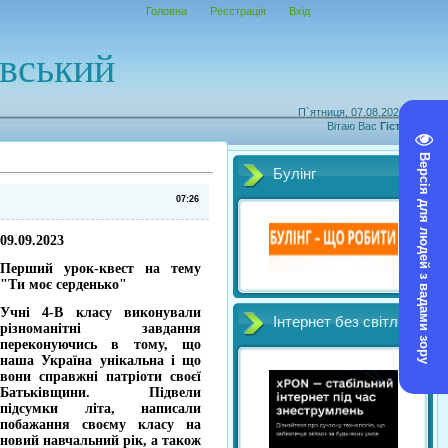
Головна
Реєстрація
Вхід
овський
П`ятниця, 07.08.2026, 09:46
Вітаю Вас
Гість
|
RSS
Версія для людей з вадами зору
Булінг
07:26
09.09.2023
Перший урок-квест на тему
"Ти моє серденько"
Учні 4-В класу виконували
Інтернет без світл
різноманітні завдання
переконуючись в тому, що
наша Україна унікальна і що
вони справжні патріоти своєї
Батьківщини. Підвели
підсумки літа, написали
побажання своєму класу на
новий навчальний рік, а також