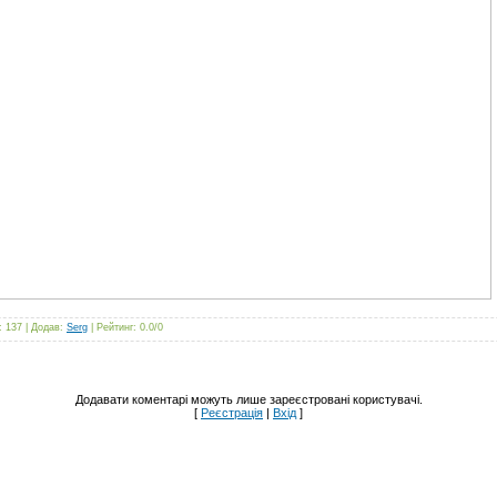
: 137 |
Додав
:
Serg
|
Рейтинг
:
0.0
/
0
Додавати коментарі можуть лише зареєстровані користувачі.
[
Реєстрація
|
Вхід
]