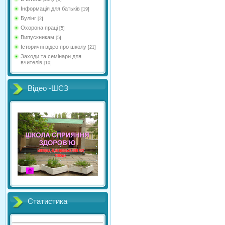
Інформація для батьків
[19]
Булінг
[2]
Охорона праці
[5]
Випускникам
[5]
Історичні відео про школу
[21]
Заходи та семінари для
вчителів
[10]
Відео -ШСЗ
Статистика