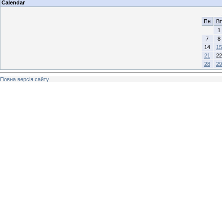
Calendar
Пн
Вт
1
7
8
14
15
21
22
28
29
Повна версія сайту