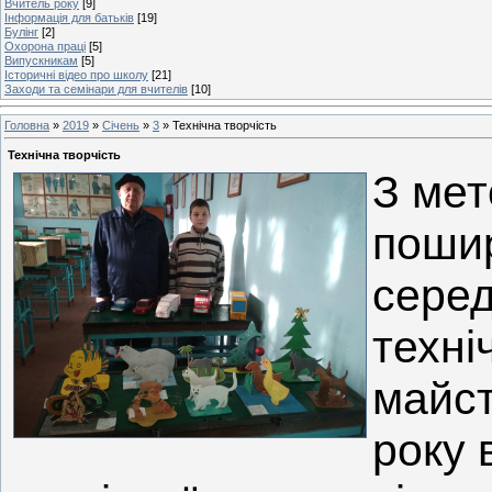
Вчитель року
[9]
Інформація для батьків
[19]
Булінг
[2]
Охорона праці
[5]
Випускникам
[5]
Історичні відео про школу
[21]
Заходи та семінари для вчителів
[10]
Головна
»
2019
»
Січень
»
3
» Технічна творчість
Технічна творчість
З мет
пошир
серед
техні
майст
року 