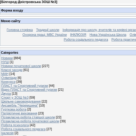
[
Білгород-Дністровська ЗОШ №3
]
Форма входу
Меню сайту
Головна сторінка
Традиції школи
Інформація про школу, вчителів та керівні орга
Охорона праці. МВС України
ІНКЛЮЗІЯ
Нова Українська Школа
Олі
Робота соціального педагога
Робота практич
Categories
Новини
[884]
НУШ
[1]
Новини початкової школи
[227]
Класні заходи
[61]
МАН
[14]
Олімпіади
[6]
Конкурси
[39]
ПЛАСТ та Спортивний туризм
[44]
Відео ПЛАСТ та Спортивний туризм
[21]
Джура
[13]
Спорт у ЗОШ №3
[59]
Шкільне самоврядування
[22]
Ансамбль "Черемшина"
[10]
Гурткова робота
[2]
Патріотичне виховання
[23]
Позакласна робота старшої школи
[22]
Позакласна робота початкової школи
[39]
Робота психолога
[42]
Робота соціального педагага
[27]
Інклюзія
[2]