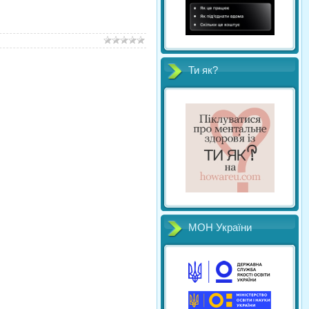
Ти як?
МОН України