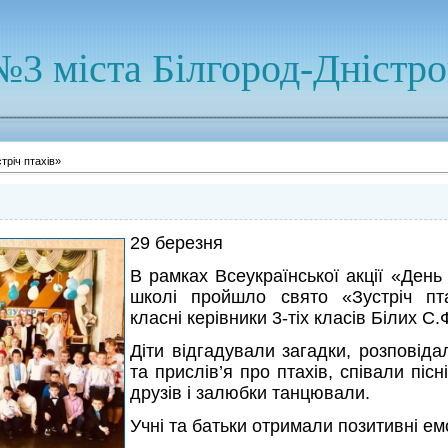
№3 міста Білгород-Дністр
тріч птахів»
29 березня
В рамках Всеукраїнської акції «День 
школі пройшло свято «Зустріч пта
класні керівники 3-тіх класів Білих С
Діти відгадували загадки, розповідал
та прислів’я про птахів, співали піс
друзів і залюбки танцювали.
Учні та батьки отримали позитивні емо