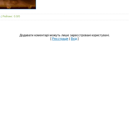
g
|
Рейтинг
:
0.0
/
0
Додавати коментарі можуть лише зареєстровані користувачі.
[
Реєстрація
|
Вхід
]