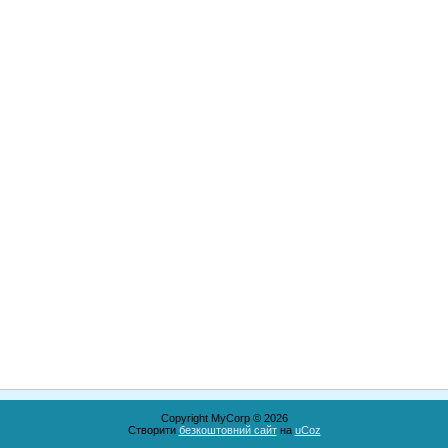
Copyright MyCorp © 2026
Створити
безкоштовний сайт
на
uCoz