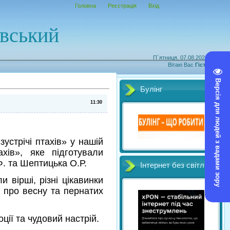
Головна
Реєстрація
Вхід
овський
П`ятниця, 07.08.2026, 01:44
Вітаю Вас
Гість
|
RSS
Версія для людей з вадами зору
Булінг
11:30
зустрічі птахів» у нашій
хів», яке підготували
.Ф. та Шептицька О.Р.
Інтернет без світл
и вірші, різні цікавинки
ні про весну та пернатих
ції та чудовий настрій.