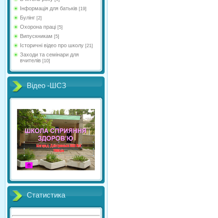
Інформація для батьків
[19]
Булінг
[2]
Охорона праці
[5]
Випускникам
[5]
Історичні відео про школу
[21]
Заходи та семінари для
вчителів
[10]
Відео -ШСЗ
Статистика