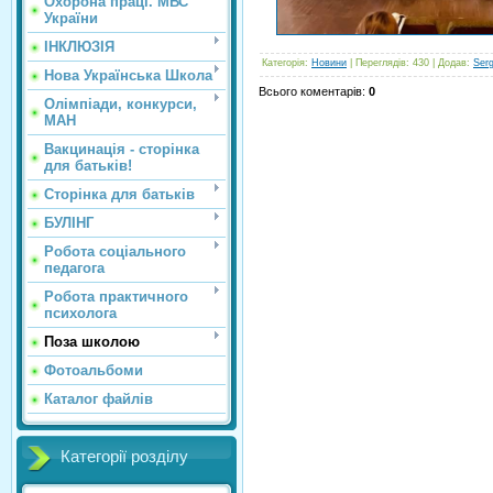
Охорона праці. МВС
України
ІНКЛЮЗІЯ
Категорія
:
Новини
|
Переглядів
: 430 |
Додав
:
Ser
Нова Українська Школа
Всього коментарів
:
0
Олімпіади, конкурси,
МАН
Вакцинація - сторінка
для батьків!
Сторінка для батьків
БУЛІНГ
Робота соціального
педагога
Робота практичного
психолога
Поза школою
Фотоальбоми
Каталог файлів
Категорії розділу