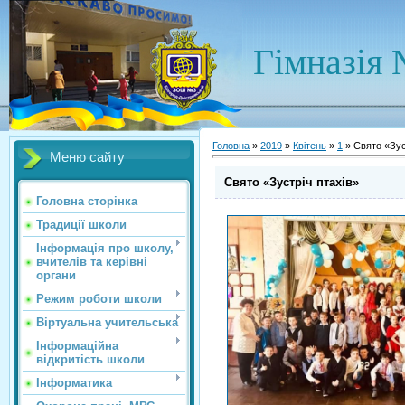
Гімназія 
Головна
»
2019
»
Квітень
»
1
» Свято «Зус
Меню сайту
Свято «Зустріч птахів»
Головна сторінка
Традиції школи
Інформація про школу,
вчителів та керівні
органи
Режим роботи школи
Віртуальна учительська
Інформаційна
відкритість школи
Інформатика