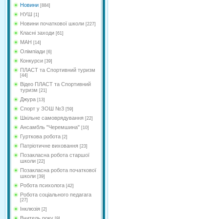
Новини
[884]
НУШ
[1]
Новини початкової школи
[227]
Класні заходи
[61]
МАН
[14]
Олімпіади
[6]
Конкурси
[39]
ПЛАСТ та Спортивний туризм
[44]
Відео ПЛАСТ та Спортивний
туризм
[21]
Джура
[13]
Спорт у ЗОШ №3
[59]
Шкільне самоврядування
[22]
Ансамбль "Черемшина"
[10]
Гурткова робота
[2]
Патріотичне виховання
[23]
Позакласна робота старшої
школи
[22]
Позакласна робота початкової
школи
[39]
Робота психолога
[42]
Робота соціального педагага
[27]
Інклюзія
[2]
Вчитель року
[9]