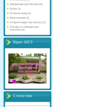
Інформація для батьків
[19]
Булінг
[2]
Охорона праці
[5]
Випускникам
[5]
Історичні відео про школу
[21]
Заходи та семінари для
вчителів
[10]
Відео -ШСЗ
Статистика