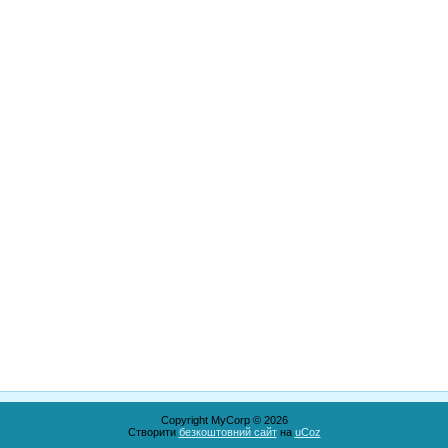
Copyright MyCorp © 2026
Створити
безкоштовний сайт
на
uCoz