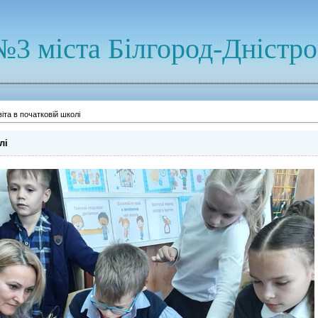
№3 міста Білгород-Дністр
та в початковій школі
лі