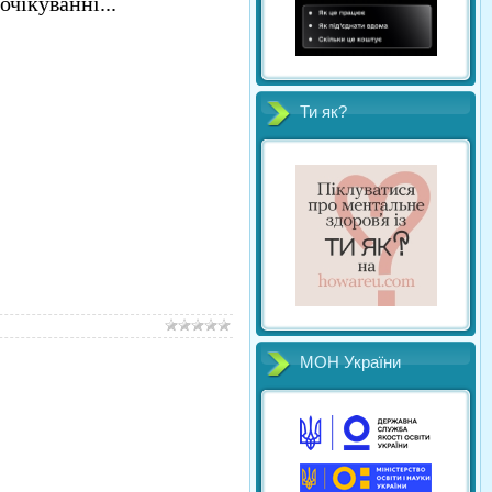
очікуванні...
Ти як?
МОН України