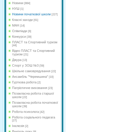
Новини
[884]
НУШ
[1]
Новини початкової школи
[227]
Класні заходи
[61]
МАН
[14]
Олімпіади
[6]
Конкурси
[39]
ПЛАСТ та Спортивний туризм
[44]
Відео ПЛАСТ та Спортивний
туризм
[21]
Джура
[13]
Спорт у ЗОШ №3
[59]
Шкільне самоврядування
[22]
Ансамбль "Черемшина"
[10]
Гурткова робота
[2]
Патріотичне виховання
[23]
Позакласна робота старшої
школи
[22]
Позакласна робота початкової
школи
[39]
Робота психолога
[42]
Робота соціального педагага
[27]
Інклюзія
[2]
Вчитель року
[9]