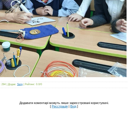
: 294 |
Додав
:
Serg
|
Рейтинг
:
0.0
/
0
Додавати коментарі можуть лише зареєстровані користувачі.
[
Реєстрація
|
Вхід
]