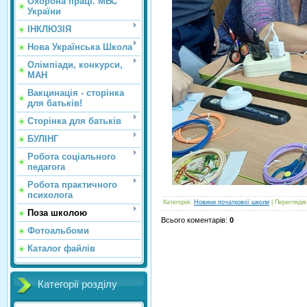
Охорона праці. МВС
України
ІНКЛЮЗІЯ
Нова Українська Школа
Олімпіади, конкурси,
МАН
Вакцинація - сторінка
для батьків!
Сторінка для батьків
БУЛІНГ
Робота соціального
педагога
Робота практичного
психолога
Категорія
:
Новини початкової школи
|
Переглядів
Поза школою
Всього коментарів
:
0
Фотоальбоми
Каталог файлів
Категорії розділу