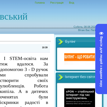
Головна
Реєстрація
Вхід
овський
Субота, 08.08.2026, 08:21
Вітаю Вас
Гість
|
RSS
Версія для людей з вадами зору
Булінг
10:39
І STEM-освіта нам
теж вдалося. За
допомогою 3 - D ручок
ми спробували
Інтернет без світл
створити своїх
улюбленців. Робота
кипіла. А в дитячих
оченятах були
іскринки радості в