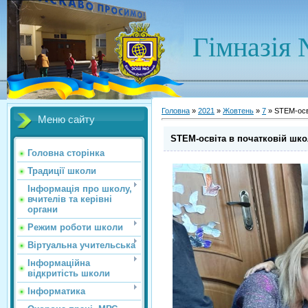
Гімназія 
Головна
»
2021
»
Жовтень
»
7
» STEM-осві
Меню сайту
STEM-освіта в початковій шко
Головна сторінка
Традиції школи
Інформація про школу,
вчителів та керівні
органи
Режим роботи школи
Віртуальна учительська
Інформаційна
відкритість школи
Інформатика