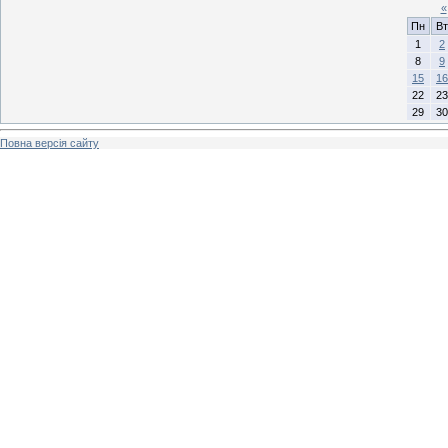
«
Пн
Вт
1
2
8
9
15
16
22
23
29
30
Повна версія сайту