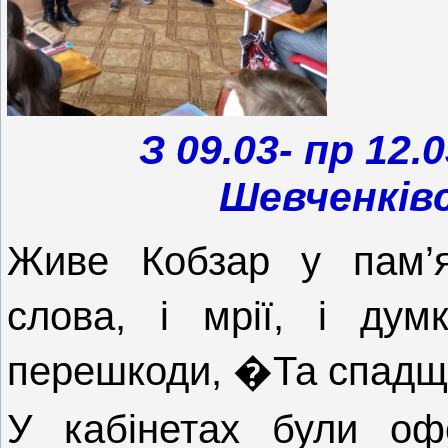
З 09.03- пр 12
Шевченків
Живе Кобзар у пам’я
слова, і мрії, і дум
перешкоди, �Та спадщи
У кабінетах були офо