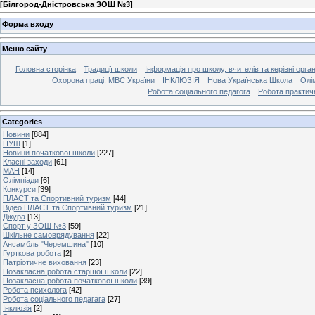
[
Білгород-Дністровська ЗОШ №3
]
Форма входу
Меню сайту
Головна сторінка
Традиції школи
Інформація про школу, вчителів та керівні орга
Охорона праці. МВС України
ІНКЛЮЗІЯ
Нова Українська Школа
Олі
Робота соціального педагога
Робота практич
Categories
Новини
[884]
НУШ
[1]
Новини початкової школи
[227]
Класні заходи
[61]
МАН
[14]
Олімпіади
[6]
Конкурси
[39]
ПЛАСТ та Спортивний туризм
[44]
Відео ПЛАСТ та Спортивний туризм
[21]
Джура
[13]
Спорт у ЗОШ №3
[59]
Шкільне самоврядування
[22]
Ансамбль "Черемшина"
[10]
Гурткова робота
[2]
Патріотичне виховання
[23]
Позакласна робота старшої школи
[22]
Позакласна робота початкової школи
[39]
Робота психолога
[42]
Робота соціального педагага
[27]
Інклюзія
[2]