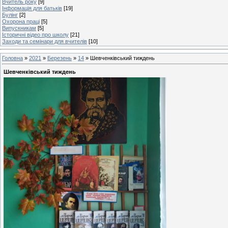
Вчитель року
[9]
Інформація для батьків
[19]
Булінг
[2]
Охорона праці
[5]
Випускникам
[5]
Історичні відео про школу
[21]
Заходи та семінари для вчителів
[10]
Головна
»
2021
»
Березень
»
14
» Шевченківський тиждень
Шевченківський тиждень