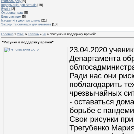
Вчитель року
[9]
Інформація для батьків
[19]
Булінг
[2]
Охорона праці
[5]
Випускникам
[5]
Історичні відео про школу
[21]
Заходи та семінари для вчителів
[10]
Головна
»
2020
»
Квітень
»
26
» "Рисунки в поддержку врачей"
"Рисунки в поддержку врачей"
23.04.2020 учени
Департамента обр
облгосадминист
Ради нас они рис
поблагодарить тех
чрезвычайных сит
- оставаться дом
борьбе с пандеми
Свои рисунки при
Трегубенко Мария