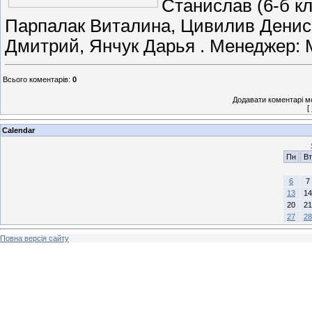
Станислав (6-б к
Парпалак Виталина, Цивилив Денис 
Дмитрий, Янчук Дарья . Менеджер: 
Всього коментарів
:
0
Додавати коментарі м
[
Calendar
Пн
Вт
6
7
13
14
20
21
27
28
Повна версія сайту