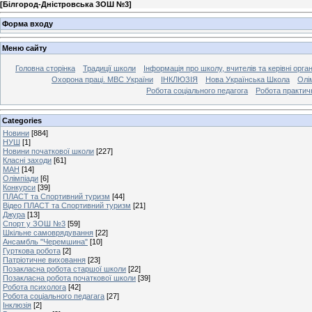
[
Білгород-Дністровська ЗОШ №3
]
Форма входу
Меню сайту
Головна сторінка
Традиції школи
Інформація про школу, вчителів та керівні орга
Охорона праці. МВС України
ІНКЛЮЗІЯ
Нова Українська Школа
Олі
Робота соціального педагога
Робота практич
Categories
Новини
[884]
НУШ
[1]
Новини початкової школи
[227]
Класні заходи
[61]
МАН
[14]
Олімпіади
[6]
Конкурси
[39]
ПЛАСТ та Спортивний туризм
[44]
Відео ПЛАСТ та Спортивний туризм
[21]
Джура
[13]
Спорт у ЗОШ №3
[59]
Шкільне самоврядування
[22]
Ансамбль "Черемшина"
[10]
Гурткова робота
[2]
Патріотичне виховання
[23]
Позакласна робота старшої школи
[22]
Позакласна робота початкової школи
[39]
Робота психолога
[42]
Робота соціального педагага
[27]
Інклюзія
[2]