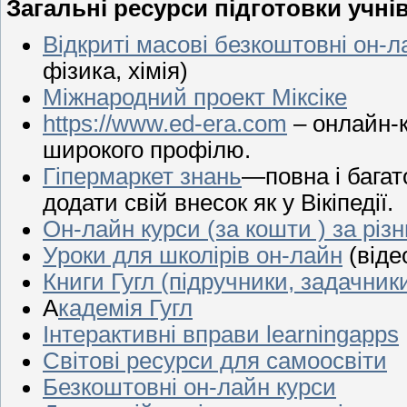
Загальні ресурси підготовки учні
Відкриті масові безкоштовні он-л
фізика, хімія)
Міжнародний проект Міксіке
https://www.ed-era.com
– онлайн-к
широкого профілю.
Гіпермаркет знань
—повна і багат
додати свій внесок як у Вікіпедії.
Он-лайн курси (за кошти ) за рі
Уроки для школірів он-лайн
(віде
Книги Гугл (підручники, задачники
А
кадемія Гугл
Інтерактивні вправи learningapps
Світові ресурси для самоосвіти
Безкоштовні он-лайн курси