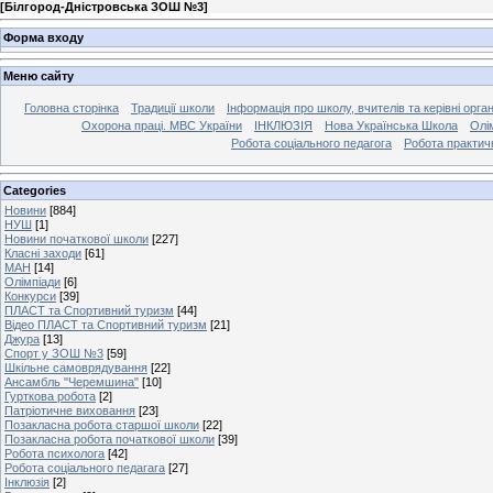
[
Білгород-Дністровська ЗОШ №3
]
Форма входу
Меню сайту
Головна сторінка
Традиції школи
Інформація про школу, вчителів та керівні орга
Охорона праці. МВС України
ІНКЛЮЗІЯ
Нова Українська Школа
Олі
Робота соціального педагога
Робота практич
Categories
Новини
[884]
НУШ
[1]
Новини початкової школи
[227]
Класні заходи
[61]
МАН
[14]
Олімпіади
[6]
Конкурси
[39]
ПЛАСТ та Спортивний туризм
[44]
Відео ПЛАСТ та Спортивний туризм
[21]
Джура
[13]
Спорт у ЗОШ №3
[59]
Шкільне самоврядування
[22]
Ансамбль "Черемшина"
[10]
Гурткова робота
[2]
Патріотичне виховання
[23]
Позакласна робота старшої школи
[22]
Позакласна робота початкової школи
[39]
Робота психолога
[42]
Робота соціального педагага
[27]
Інклюзія
[2]