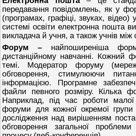
Електронна пошта
– це стандар
передавання повідомлень, як у фор
(програмах, графіці, звуках, відео
системі освіти електронна пошта ви
викладача й учня, а також учнів між
Форум –
найпоширеніша форм
дистанційному навчанні. Кожний ф
темі. Модератор форуму (мереж
обговорення, стимулюючи питан
інформацією. Програмне забезпеч
файли певного розміру. Кілька ф
Наприклад, під час роботи малої
форуми для кожної окремої групи
дослідження над вирішенням постав
обговорення загальної проблеми
процесу (веб-конференція).