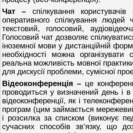
Чат –
спілкування користувачів 
оперативного спілкування людей че
текстовий, голосовий, аудіовіде
Голосовий чат дозволяє спілкуватис
іноземної мови у дистанційній форм
необхідності можна організувати
реальна можливість мовної практики
для дискусії проблеми, сумісної прое
Відеоконференція –
це конференці
проводиться у визначений день і в
відеоконференції, як і телеконференц
програм (цим займається мережевий
і розсилка за списком (виконує пед
сучасних способів зв’язку, що д