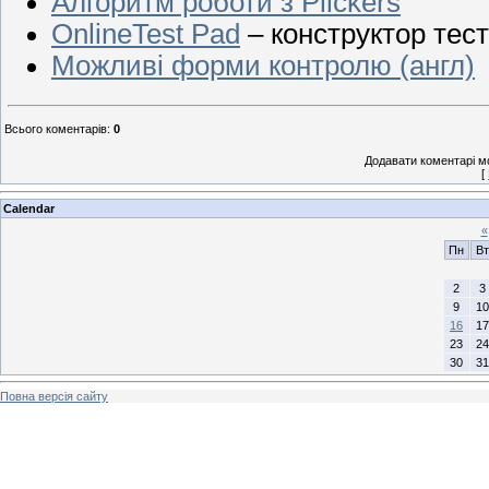
Алгоритм роботи з Plickers
OnlineTest Pad
– конструктор тест
Можливі форми контролю (англ)
Всього коментарів
:
0
Додавати коментарі м
[
Calendar
«
Пн
Вт
2
3
9
10
16
17
23
24
30
31
Повна версія сайту