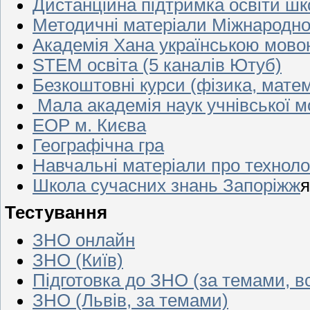
Дистанційна підтримка освіти шк
Методичні матеріали Міжнародної
Академія Хана українською мово
STEM освіта (5 каналів Ютуб)
Безкоштовні курси (фізика, мате
Мала академія наук учнівської м
ЕОР м. Києва
Географічна гра
Навчальні матеріали про технологі
Школа сучасних знань Запоріжж
я
Тестування
ЗНО онлайн
ЗНО (Київ)
Підготовка до ЗНО (за темами, в
ЗНО (Львів, за темами)