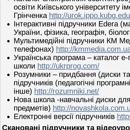
освіти Київського університету і
Грінченка
http://urok.ippo.kubg.edu
Інтерактивні підручники Edera (ма
України, фізика, географія, біоло
Мультимедійні підручники КМ Мед
телефонах)
http://kmmedia.com.u
Українська програма – каталог е-п
школи
http://ukrprog.com/
Розумники – придбання (диски та
підручників (педагогічні програмн
інше)
http://rozumniki.net/
Нова школа -навчальні диски для
предметів)
http://novashkola.com.
Електронні версії підручників
http
Скановані підручники та відеоур