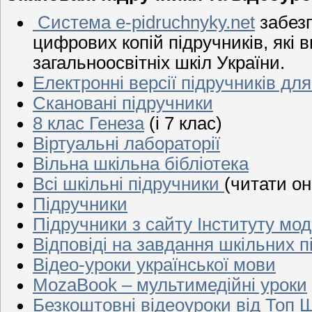
Система e-pidruchnyky.net
забезп
цифрових копій підручників, які
загальноосвітніх шкіл України.
Електронні версії підручників для
Скановані підручники
8 клас Генеза
(і 7 клас)
Віртуальні лабораторії
Вільна шкільна бібліотека
Всі шкільні підручники
(читати он
Підручники
Підручники з сайту Інституту моде
Відповіді на завдання шкільних п
Відео-уроки української мови
MozaBook – мультимедійні уроки
Безкоштовні відеоуроки від Топ Ш