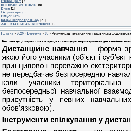
Вчитель року
[9]
Інформація для батьків
[19]
Булінг
[2]
Охорона праці
[5]
Випускникам
[5]
Історичні відео про школу
[21]
Заходи та семінари для вчителів
[10]
Головна
»
2020
»
Березень
»
18
» Рекомендації педагогічним працівникам щодо впров
Рекомендації педагогічним працівникам щодо впровадження дистанційно нав
Дистанційне навчання
– форма орга
якою його учасники (об’єкт і суб’єк
принципово і переважно екстериторіа
не передбачає безпосередню навчаль
коли учасники територіально
безпосередньої навчальної взаємод
присутність у певних навчальни
обов’язковою).
Інструменти спілкування у диста