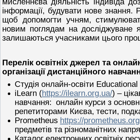
мисленнєва діяльність індивіда д
інформації, будувати нове знання. 
щоб допомогти учням, стимулювати
новим поглядам на досліджуване я
залишаються учасниками цього проце
Перелік освітніх джерел та онла
організації дистанційного навчан
Студія онлайн-освіти Educational
iLearn (
https://ilearn.org.ua/
) – цік
навчання: онлайн курси з основ
репетиторами Києва, тести, подка
Prometheus
https://prometheus.org
предметів та різноманітних напря
Каталог електронних освітніх рес