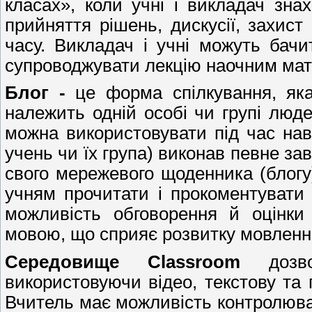
класах», коли учні і викладач зна
прийняття рішень, дискусії, захист
часу. Викладач і учні можуть бач
супроводжувати лекцію наочним мат
Блог -
це форма спілкування, як
належить одній особі чи групі людей
можна використовувати під час нав
учень чи їх група) виконав певне зав
свого мережевого щоденника (блогу
учням прочитати і прокоментувати 
можливість обговорення й оцінки 
мовою, що сприяє розвитку мовленн
Середовище
Classroom
дозвол
використовуючи відео, текстову та 
Вчитель має можливість контролюват